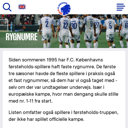
Gå
til
Primær
hovedindhold
navigation
RYGNUMRE
Siden sommeren 1995 har F.C. Københavns
førsteholds-spillere haft faste rygnumre. De første
tre sæsoner havde de fleste spillere i praksis også
et fast rygnummer, så dem har vi også taget med -
selv om der var undtagelser undervejs. Især i
europæiske kampe, hvor man dengang skulle stille
med nr. 1-11 fra start.
Listen omfatter også spillere i førsteholds-truppen,
der ikke har spillet officielle kampe.