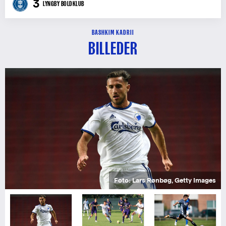
3
LYNGBY BOLDKLUB
BASHKIM KADRII
BILLEDER
Bashkim Kadrii tilbage i FCK-trøjen (Foto: Lars Rønbøg, Getty
Images)
Foto: Jan Christensen, Getty Images
Foto: Lars Rønbøg, Getty Images
Foto: FCK.DK