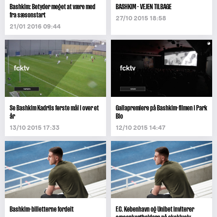
Bashkim: Betyder meget at være med
BASHKIM - VEJEN TILBAGE
fra sæsonstart
27/10 2015 18:58
21/01 2016 09:44
Se Bashkim Kadriis første mål i over et
Gallapremiere på Bashkim-filmen i Park
år
Bio
13/10 2015 17:33
12/10 2015 14:47
Bashkim-billetterne fordelt
F.C. København og Unibet inviterer