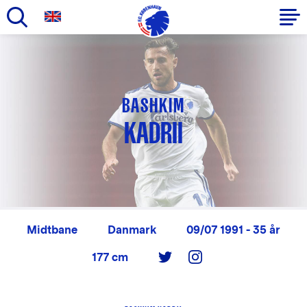
Gå
til
Primær
hovedindhold
navigation
BASHKIM
KADRII
Midtbane
Danmark
09/07 1991 - 35 år
177 cm