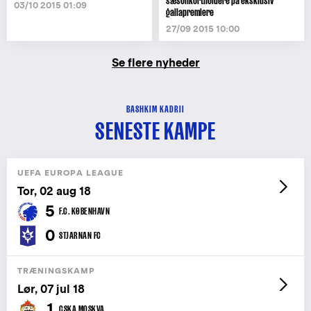
sæsonkortholdere på eksklusiv
03/10 2015 01:09
gallapremiere
27/09 2015 10:00
Se flere nyheder
BASHKIM KADRII
SENESTE KAMPE
UEFA EUROPA LEAGUE
Tor, 02 aug 18
5
F.C. KØBENHAVN
0
STJARNAN FC
TRÆNINGSKAMP
Lør, 07 jul 18
1
CSKA MOSKVA