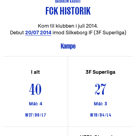
BASHKIM KADRII
FCK HISTORIK
Kom til klubben i
juli 2014.
Debut
20/07 2014
imod Silkeborg IF (3F Superliga)
Kampe
I alt
3F Superliga
40
27
Mål: 4
Mål: 3
W 27 / D 6 / L 7
W 19 / D 4 / L 4