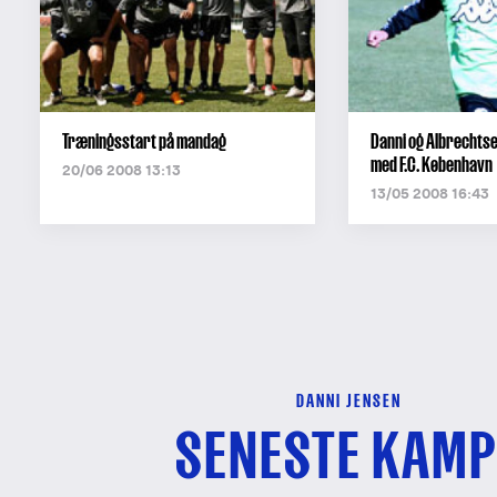
Træningsstart på mandag
Danni og Albrechts
med F.C. København
20/06 2008 13:13
13/05 2008 16:43
DANNI JENSEN
SENESTE KAMP