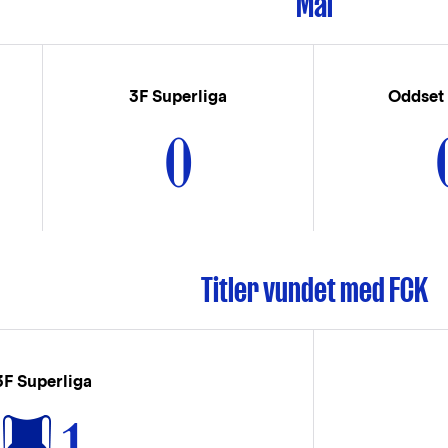
Mål
3F Superliga
Oddset
0
Titler vundet med FCK
3F Superliga
1