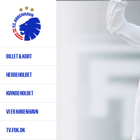
Gå
til
hovedindhold
BILLET & KORT
Primær
navigation
HERREHOLDET
KVINDEHOLDET
VI ER KØBENHAVN
TV.FCK.DK