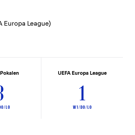
FA Europa League)
 Pokalen
UEFA Europa League
3
1
 0 / L 0
W 1 / D 0 / L 0