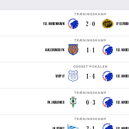
TRÆNINGSKAMP
2 - 0
F.C. KØBENHAVN
IF ELFSB
TRÆNINGSKAMP
1 - 1
AALESUNDS FK
F.C. KØB
ODDSET POKALEN
1 - 4
VIBY IF
F.C. KØB
TRÆNINGSKAMP
0 - 3
FK JABLONEC
F.C. KØB
TRÆNINGSKAMP
3 - 1
IK START
F.C. KØB