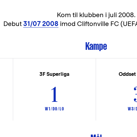
Kom til klubben i
juli 2008.
Debut
31/07 2008
imod Cliftonville FC (UE
Kampe
3F Superliga
Oddset
1
W 1 / D 0 / L 0
W 3 / D