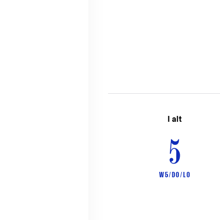
I alt
5
W 5 / D 0 / L 0