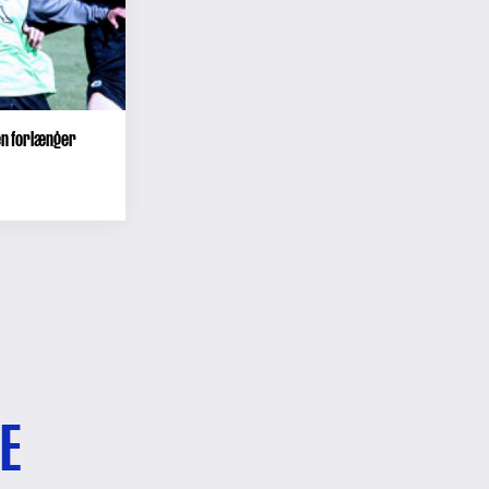
en forlænger
E