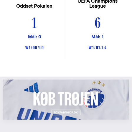
UEFA Champions
Oddset Pokalen
League
1
6
Mål: 0
Mål: 1
W 1 / D 0 / L 0
W 1 / D 1 / L 4