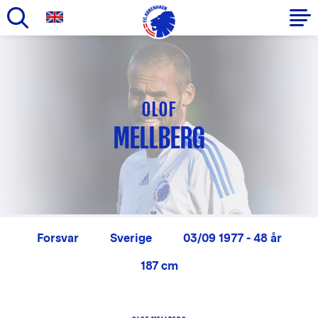
Gå
til
Primær
hovedindhold
navigation
OLOF
MELLBERG
Forsvar
Sverige
03/09 1977 - 48 år
187 cm