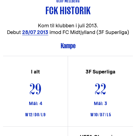
OLOF MELLBERG
FCK HISTORIK
Kom til klubben i
juli 2013.
Debut
28/07 2013
imod FC Midtjylland (3F Superliga)
Kampe
I alt
3F Superliga
29
22
Mål: 4
Mål: 3
W 12 / D 8 / L 9
W 10 / D 7 / L 5