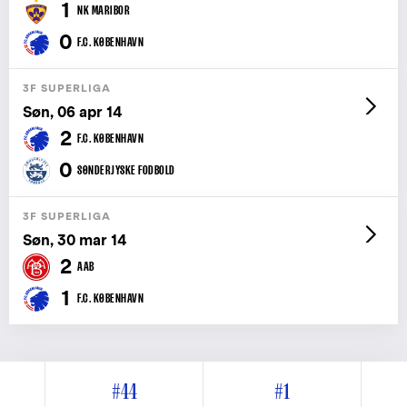
1
NK MARIBOR
0
F.C. KØBENHAVN
3F SUPERLIGA
Søn, 06 apr 14
2
F.C. KØBENHAVN
0
SØNDERJYSKE FODBOLD
3F SUPERLIGA
Søn, 30 mar 14
2
AAB
1
F.C. KØBENHAVN
#44
#1