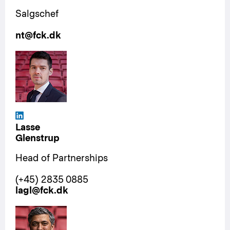
Salgschef
nt@fck.dk
Lasse
Glenstrup
Head of Partnerships
(+45) 2835 0885
lagl@fck.dk