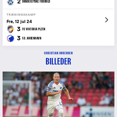
2
SØNDERJYSKE FODBOLD
TRÆNINGSKAMP
Fre, 12 jul 24
3
FC VIKTORIA PLZEN
3
F.C. KØBENHAVN
CHRISTIAN SØRENSEN
BILLEDER