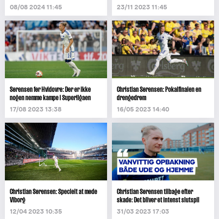
08/08 2024 11:45
23/11 2023 11:45
Sørensen før Hvidovre: Der er ikke
Christian Sørensen: Pokalfinalen en
nogen nemme kampe i Superligaen
drengedrøm
17/08 2023 13:38
16/05 2023 14:40
Christian Sørensen: Specielt at møde
Christian Sørensen tilbage efter
Viborg
skade: Det bliver et intenst slutspil
12/04 2023 10:35
31/03 2023 17:03