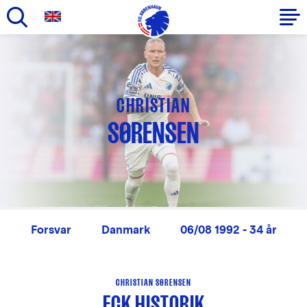
Gå
til
Primær
hovedindhold
navigation
CHRISTIAN
SØRENSEN
Forsvar
Danmark
06/08 1992 - 34 år
CHRISTIAN SØRENSEN
FCK HISTORIK