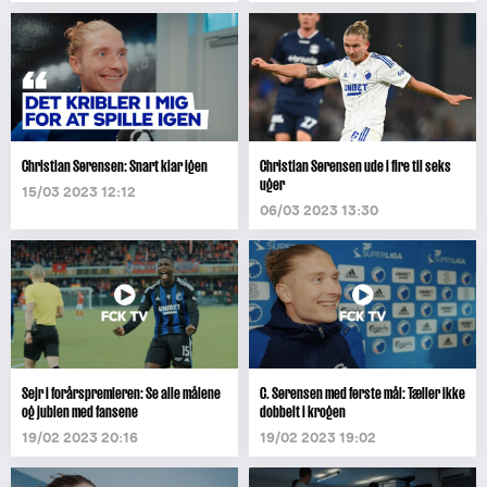
Christian Sørensen: Snart klar igen
Christian Sørensen ude i fire til seks
uger
15/03 2023 12:12
06/03 2023 13:30
Sejr i forårspremieren: Se alle målene
C. Sørensen med første mål: Tæller ikke
og jublen med fansene
dobbelt i krogen
19/02 2023 20:16
19/02 2023 19:02