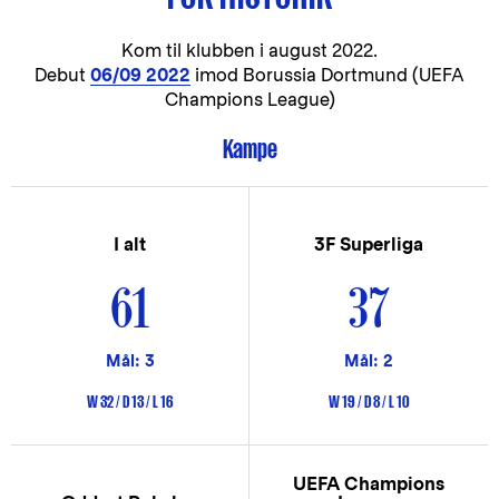
Kom til klubben i
august 2022.
Debut
06/09 2022
imod Borussia Dortmund (UEFA
Champions League)
Kampe
I alt
3F Superliga
61
37
Mål: 3
Mål: 2
W 32 / D 13 / L 16
W 19 / D 8 / L 10
UEFA Champions