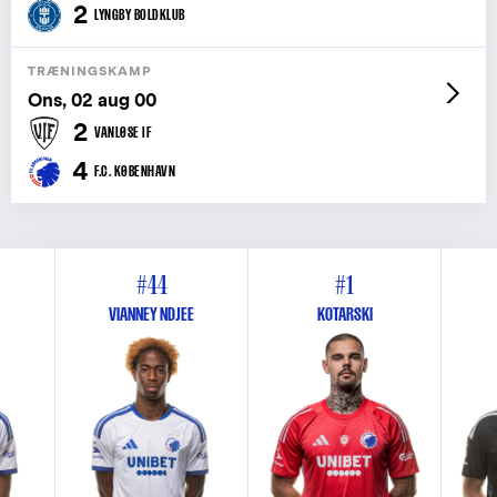
2
LYNGBY BOLDKLUB
TRÆNINGSKAMP
Ons, 02 aug 00
2
VANLØSE IF
4
F.C. KØBENHAVN
#44
#1
VIANNEY NDJEE
KOTARSKI