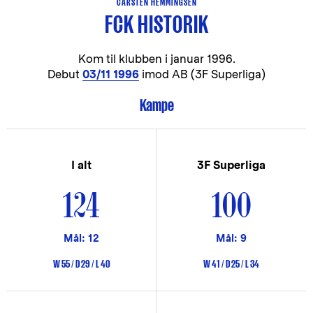
CARSTEN HEMMINGSEN
FCK HISTORIK
Kom til klubben i
januar 1996.
Debut
03/11 1996
imod AB (3F Superliga)
Kampe
I alt
3F Superliga
124
100
Mål: 12
Mål: 9
W 55 / D 29 / L 40
W 41 / D 25 / L 34