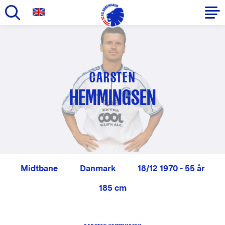
Gå
til
Primær
hovedindhold
navigation
CARSTEN
HEMMINGSEN
Midtbane
Danmark
18/12 1970 - 55 år
185 cm