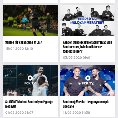
Santos får karantæne af UEFA
Kender du holdkammeraten? Hvad ville
Santos være, hvis han ikke var
15/04 2020 12:10
fodboldspiller?
03/03 2020 09:01
Se VARME Michael Santos lyne 2 gange
Santos og Varela - Uruguayanere på
mod AaB
udebane
01/03 2020 21:07
11/02 2020 11:38