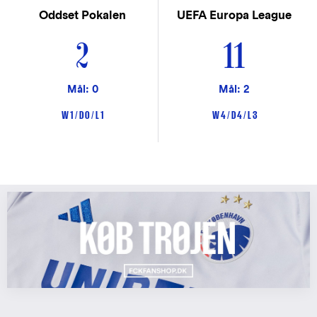
Oddset Pokalen
UEFA Europa League
2
11
Mål: 0
Mål: 2
W 1 / D 0 / L 1
W 4 / D 4 / L 3