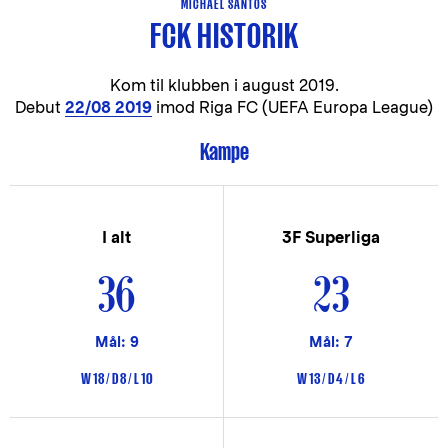
MICHAEL SANTOS
FCK HISTORIK
Kom til klubben i
august 2019.
Debut
22/08 2019
imod Riga FC (UEFA Europa League)
Kampe
I alt
3F Superliga
36
23
Mål: 9
Mål: 7
W 18 / D 8 / L 10
W 13 / D 4 / L 6