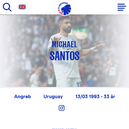
Gå
til
Primær
hovedindhold
navigation
MICHAEL
SANTOS
Angreb
Uruguay
13/03 1993 - 33 år