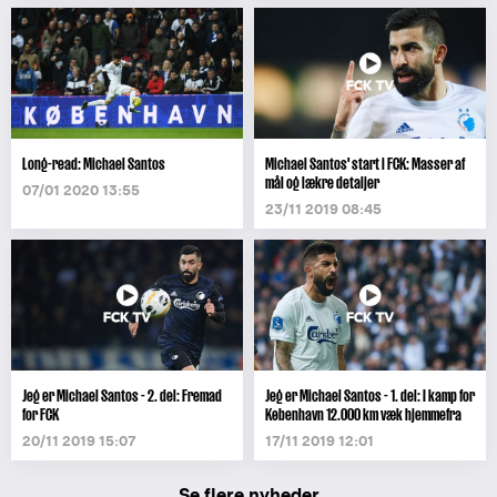
Long-read: Michael Santos
Michael Santos' start i FCK: Masser af
mål og lækre detaljer
07/01 2020 13:55
23/11 2019 08:45
Jeg er Michael Santos - 2. del: Fremad
Jeg er Michael Santos - 1. del: I kamp for
for FCK
København 12.000 km væk hjemmefra
20/11 2019 15:07
17/11 2019 12:01
Se flere nyheder