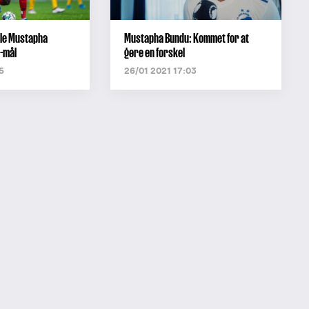
lle Mustapha
Mustapha Bundu: Kommet for at
-mål
gøre en forskel
5
26/01 2021 17:03