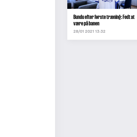
Bundu efter første træning: Fedt at
være på banen
28/01 2021 13:32