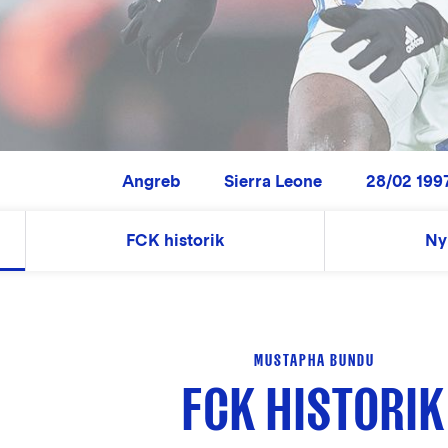
Angreb
Sierra Leone
28/02 1997
FCK historik
Ny
MUSTAPHA BUNDU
FCK HISTORIK