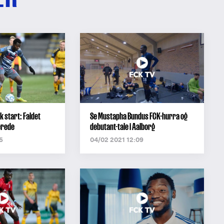
 start: Faldet
Se Mustapha Bundus FCK-hurra og
lerede
debutant-tale i Aalborg
5
04/02 2021 12:09