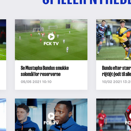
Se Mustapha Bundus smukke
Bundu efter stærk
solomål for reserverne
rigtigt godt til al
05/05 2021 10:10
10/02 2021 13:2