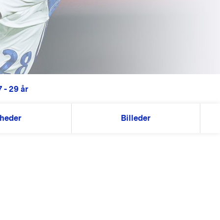
 - 29 år
heder
Billeder