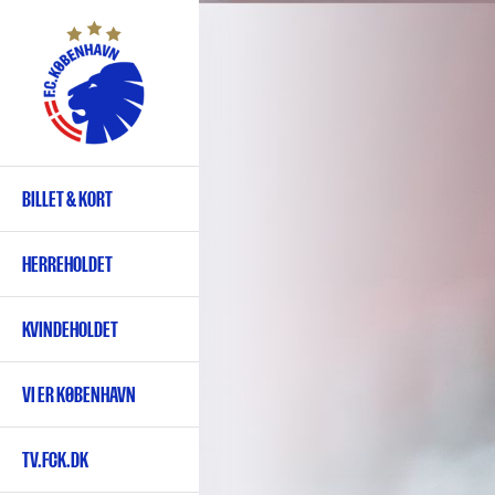
Gå
til
hovedindhold
BILLET & KORT
Primær
navigation
HERREHOLDET
KVINDEHOLDET
VI ER KØBENHAVN
TV.FCK.DK