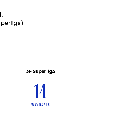
.
perliga)
3F Superliga
14
W 7 / D 4 / L 3