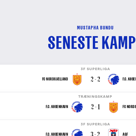
MUSTAPHA BUNDU
SENESTE KAMP
3F SUPERLIGA
2 - 2
FC NORDSJÆLLAND
F.C. KØB
TRÆNINGSKAMP
2 - 1
F.C. KØBENHAVN
FC NORD
3F SUPERLIGA
3 - 2
F.C. KØBENHAVN
AGF