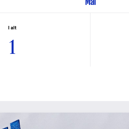
Mål
I alt
1