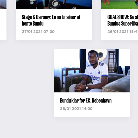
Stage & Daramy: Én no-brainer at
GOAL SHOW: Se a
hente Bundu
Bundus Superliga
27/01 2021 07:00
26/01 2021 18:4
Bundu klar for F.C. København
26/01 2021 14:00