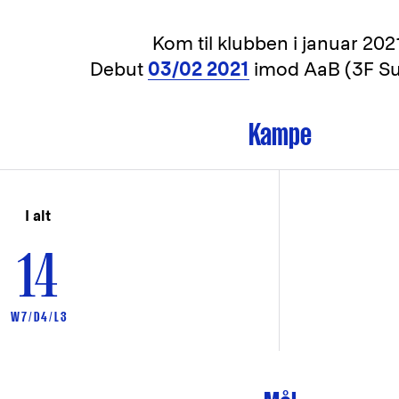
Kom til klubben i
januar 2021
Debut
03/02 2021
imod AaB (3F Su
Kampe
I alt
14
W 7 / D 4 / L 3