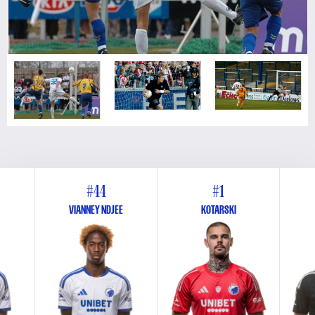
Foto: Lars Rønbøg, Getty Images
Foto: FCK.DK
#44
#1
VIANNEY NDJEE
KOTARSKI