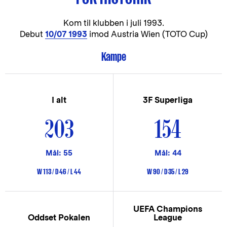
Kom til klubben i
juli 1993.
Debut
10/07 1993
imod Austria Wien (TOTO Cup)
Kampe
I alt
3F Superliga
203
154
Mål: 55
Mål: 44
W 113 / D 46 / L 44
W 90 / D 35 / L 29
UEFA Champions
Oddset Pokalen
League