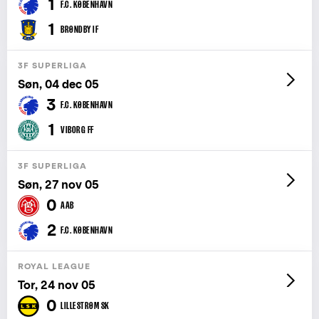
1
F.C. KØBENHAVN
1
BRØNDBY IF
3F SUPERLIGA
Søn, 04 dec 05
3
F.C. KØBENHAVN
1
VIBORG FF
3F SUPERLIGA
Søn, 27 nov 05
0
AAB
2
F.C. KØBENHAVN
ROYAL LEAGUE
Tor, 24 nov 05
0
LILLESTRØM SK