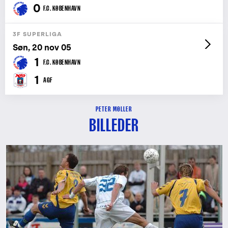
0
F.C. KØBENHAVN
3F SUPERLIGA
Søn, 20 nov 05
1
F.C. KØBENHAVN
1
AGF
PETER MØLLER
BILLEDER