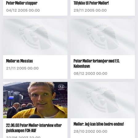
Peter Møller stopper
Tillykke til Peter Møller!
04/12 2005 00:00
29/11 2005 00:00
Møller vs Messias
Peter Møller forlænger med F.C.
København
21/11 2005 00:00
08/12 2003 00:00
Møller: Jeg kan blive bedre endnu!
22.06.03 Peter Møller-interview efter
guldkampen FCK-AGF
28/10 2002 00:00
22/06 2003 22:00