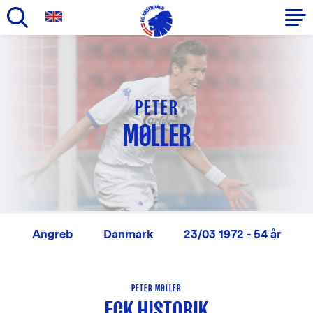
Gå
til
Primær
hovedindhold
navigation
PETER
MØLLER
Angreb
Danmark
23/03 1972 - 54 år
PETER MØLLER
FCK HISTORIK