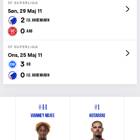
3F SUPERLIGA
Søn, 29 Maj 11
2
F.C. KØBENHAVN
0
AAB
3F SUPERLIGA
Ons, 25 Maj 11
3
OB
0
F.C. KØBENHAVN
#44
#1
VIANNEY NDJEE
KOTARSKI