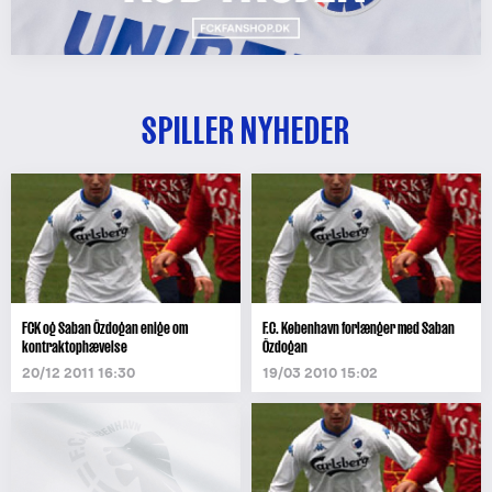
SPILLER NYHEDER
FCK og Saban Özdogan enige om
F.C. København forlænger med Saban
kontraktophævelse
Özdogan
20/12 2011 16:30
19/03 2010 15:02