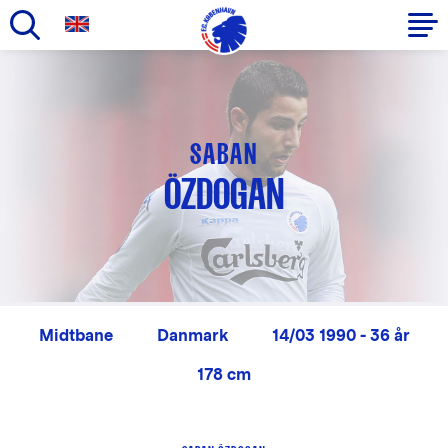
Gå
til
Primær
hovedindhold
navigation
SABAN
ÖZDOGAN
Midtbane
Danmark
14/03 1990 - 36 år
178 cm