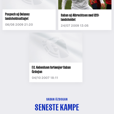
Pospech og Delaney
Saban og Albrechtsen med U20-
landsholdsudtaget
landsholdet
06/08 2009 21:20
24/07 2009 13:05
F.C. København forlænger Saban
Özdogan
04/10 2007 18:11
SABAN ÖZDOGAN
SENESTE KAMPE