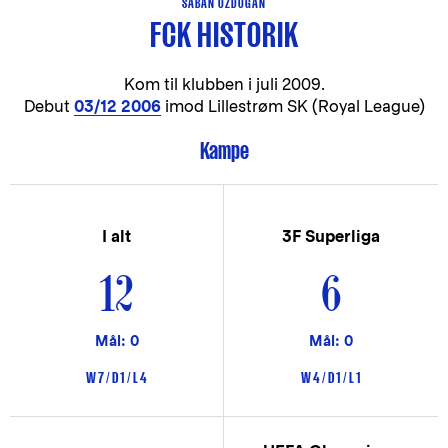
SABAN ÖZDOGAN
FCK HISTORIK
Kom til klubben i
juli 2009.
Debut
03/12 2006
imod Lillestrøm SK (Royal League)
Kampe
I alt
3F Superliga
12
6
Mål: 0
Mål: 0
W 7 / D 1 / L 4
W 4 / D 1 / L 1