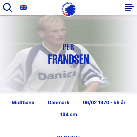
Gå
til
Primær
hovedindhold
navigation
PER
FRANDSEN
Midtbane
Danmark
06/02 1970 - 56 år
184 cm