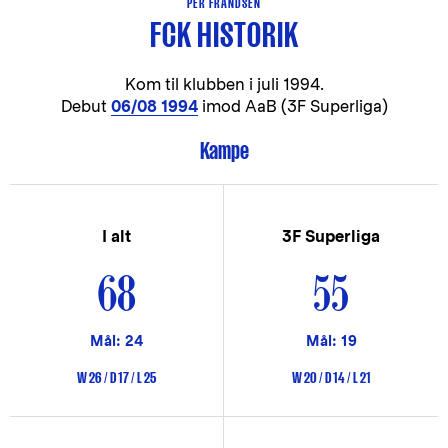
PER FRANDSEN
FCK HISTORIK
Kom til klubben i
juli 1994.
Debut
06/08 1994
imod AaB (3F Superliga)
Kampe
I alt
3F Superliga
68
55
Mål: 24
Mål: 19
W 26 / D 17 / L 25
W 20 / D 14 / L 21