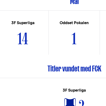
Mål
3F Superliga
Oddset Pokalen
14
1
Titler vundet med FCK
3F Superliga
2