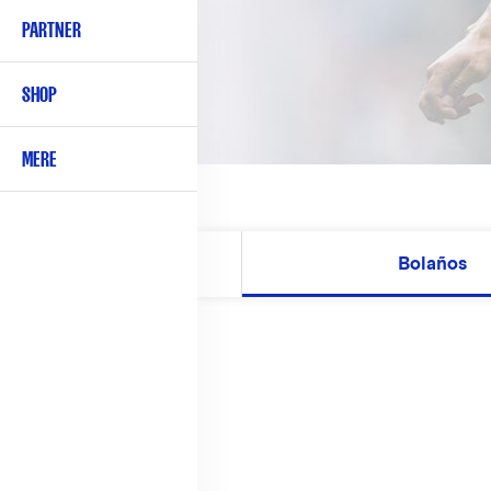
PARTNER
SHOP
MERE
Follow Bolaños on Twitter
Bolaños