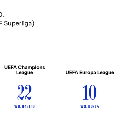
0.
F Superliga)
UEFA Champions
League
UEFA Europa League
22
10
W 8 / D 4 / L 10
W 3 / D 3 / L 4