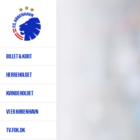
Gå
til
hovedindhold
BILLET & KORT
Primær
navigation
HERREHOLDET
KVINDEHOLDET
VI ER KØBENHAVN
TV.FCK.DK