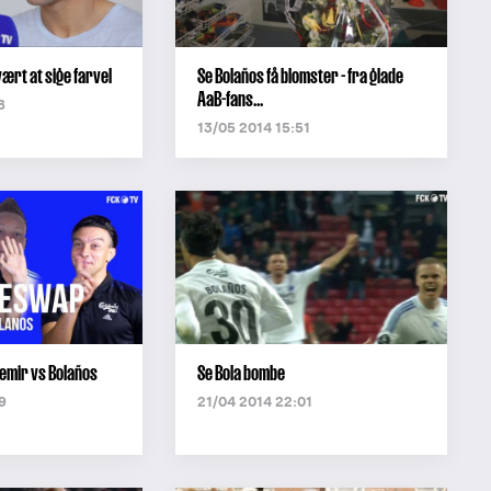
vært at sige farvel
Se Bolaños få blomster - fra glade
AaB-fans...
8
13/05 2014 15:51
emir vs Bolaños
Se Bola bombe
9
21/04 2014 22:01