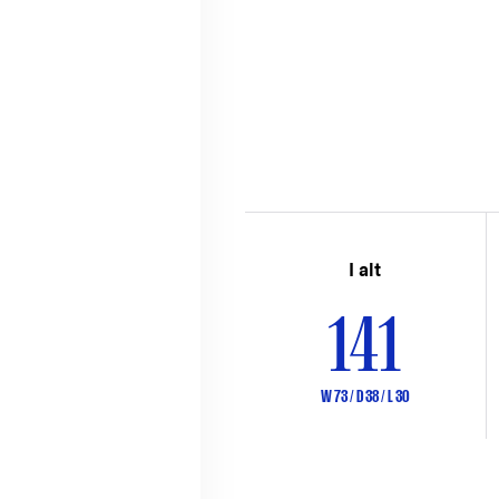
I alt
141
W 73 / D 38 / L 30