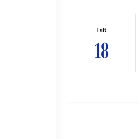
I alt
18