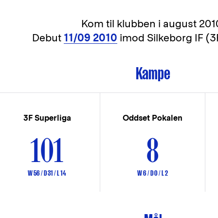
Kom til klubben i
august 201
Debut
11/09 2010
imod Silkeborg IF (3
Kampe
3F Superliga
Oddset Pokalen
101
8
W 56 / D 31 / L 14
W 6 / D 0 / L 2