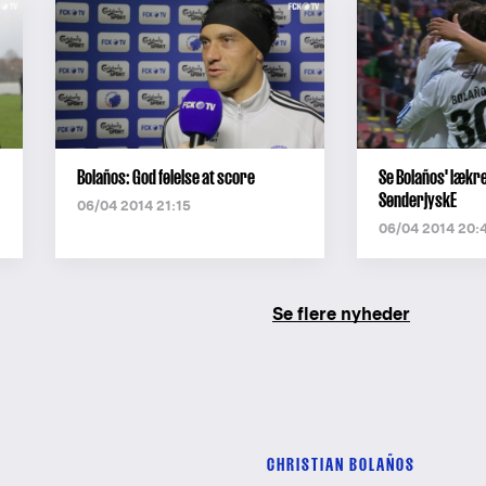
Bolaños: God følelse at score
Se Bolaños' lækr
SønderjyskE
06/04 2014 21:15
06/04 2014 20:
Se flere nyheder
CHRISTIAN BOLAÑOS