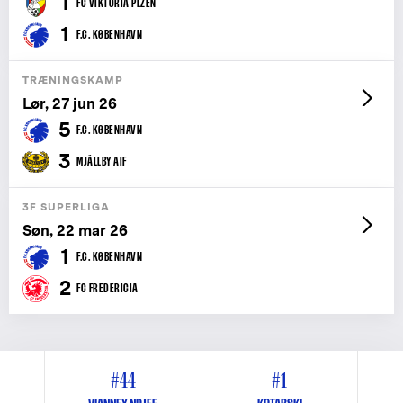
1
FC VIKTORIA PLZEN
1
F.C. KØBENHAVN
TRÆNINGSKAMP
Lør, 27 jun 26
5
F.C. KØBENHAVN
3
MJÄLLBY AIF
3F SUPERLIGA
Søn, 22 mar 26
1
F.C. KØBENHAVN
2
FC FREDERICIA
#44
#1