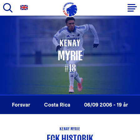
Gå
til
Primær
hovedindhold
navigation
KENAY
MYRIE
#18
Forsvar
Costa Rica
06/09 2006 - 19 år
KENAY MYRIE
FCK HISTORIK