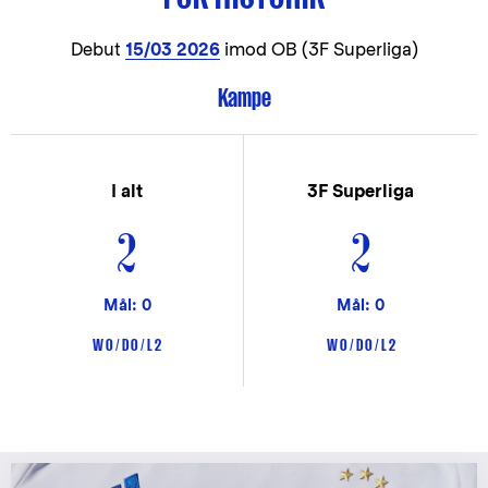
Debut
15/03 2026
imod OB (3F Superliga)
Kampe
I alt
3F Superliga
2
2
Mål: 0
Mål: 0
W 0 / D 0 / L 2
W 0 / D 0 / L 2