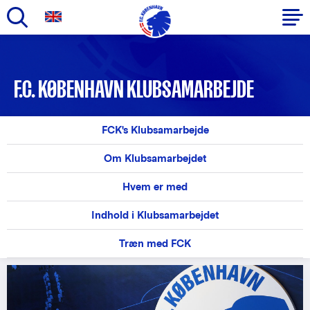
Gå
til
Primær
hovedindhold
navigation
F.C. KØBENHAVN KLUBSAMARBEJDE
FCK's Klubsamarbejde
Om Klubsamarbejdet
Hvem er med
Indhold i Klubsamarbejdet
Træn med FCK