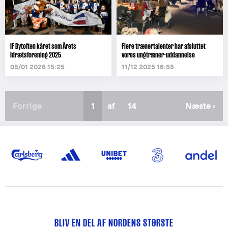
IF Bytoften kåret som Årets
Flere trænertalenter har afsluttet
Idrætsforening 2025
vores ungtræner-uddannelse
05/01 2026 15:25
11/12 2025 16:55
Forrige
Forrige
Nuværende
1
af
Sidste
14
Næste
Næste ›
side
side
side
side
BLIV EN DEL AF NORDENS STØRSTE