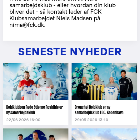
samarbejdsklub - eller hvordan din klub
bliver det - så kontakt leder af FCK
Klubsamarbejdet Niels Madsen på
nima@fck.dk.
SENESTE NYHEDER
Boldklubben Røde Stjerne Roskilde er
Brønshøj Boldklub er ny
ny samarbejdsklub
samarbejdsklub i F.C. København
22/06 2026 16:00
29/05 2026 13:10