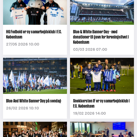
HG Fodbold er ny samarbejdsklub i F.C.
Blue & White Banner Day - med
København
donationer til gavn for foreningslivet i
København
27/05 2026 10:00
03/03 2026 07:00
Blue And White Banner Day på søndag
Snekkersten IF er ny samarbejdsklub i
F.C. København
26/02 2026 10:10
19/02 2026 14:00