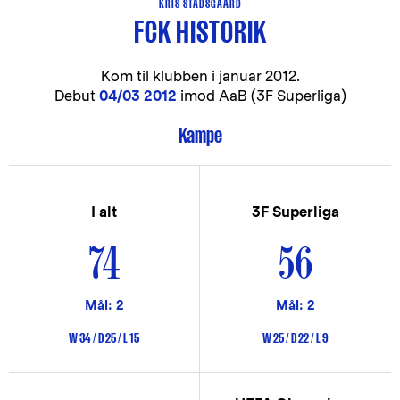
KRIS STADSGAARD
FCK HISTORIK
Kom til klubben i
januar 2012.
Debut
04/03 2012
imod AaB (3F Superliga)
Kampe
I alt
3F Superliga
74
56
Mål: 2
Mål: 2
W 34 / D 25 / L 15
W 25 / D 22 / L 9