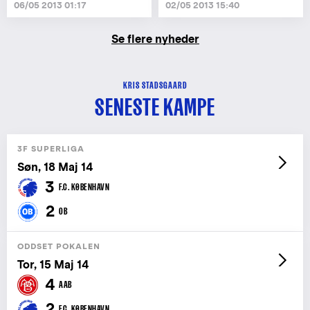
06/05 2013 01:17
02/05 2013 15:40
Se flere nyheder
KRIS STADSGAARD
SENESTE KAMPE
3F SUPERLIGA
Søn, 18 Maj 14
3
F.C. KØBENHAVN
2
OB
ODDSET POKALEN
Tor, 15 Maj 14
4
AAB
2
F.C. KØBENHAVN