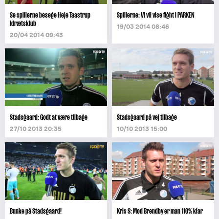
Se spillerne besøge Høje Taastrup
Spillerne: Vi vil vise fight i PARKEN
Idrætsklub
19/03 2014 08:46
20/04 2014 09:43
Stadsgaard: Godt at være tilbage
Stadsgaard på vej tilbage
27/10 2013 20:35
10/10 2013 15:00
Bunke på Stadsgaard!
Kris S: Mod Brøndby er man 110% klar