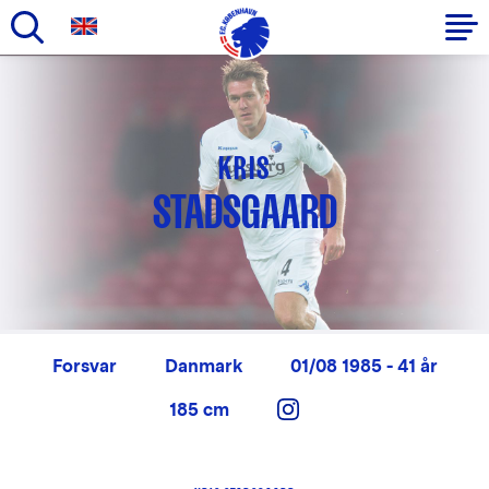
Gå
til
Primær
hovedindhold
navigation
KRIS
STADSGAARD
Forsvar
Danmark
01/08 1985 - 41 år
185 cm