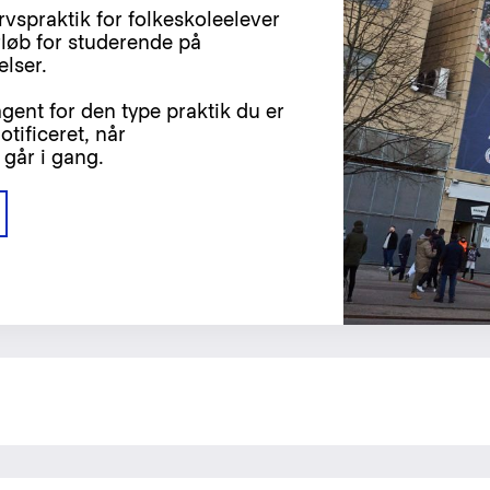
rvspraktik for folkeskoleelever
rløb for studerende på
lser.
gent for den type praktik du er
otificeret, når
går i gang.