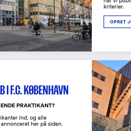
når vi publ
kriterier.
OPRET 
 I F.C. KØBENHAVN
ENDE PRAKTIKANT?
ikanter ind, og alle
er annonceret her på siden.