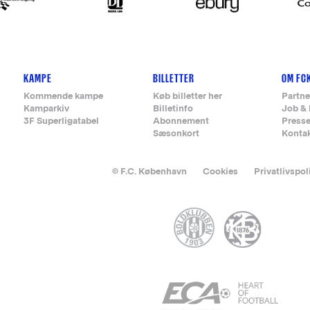
KAMPE
BILLETTER
OM FC
Kommende kampe
Køb billetter her
Partne
Kamparkiv
Billetinfo
Job & 
3F Superligatabel
Abonnement
Press
Sæsonkort
Konta
© F.C. København
Cookies
Privatlivspol