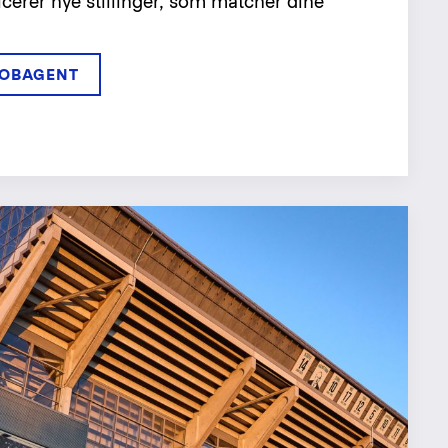
icerer nye stillinger, som matcher dine
JOBAGENT