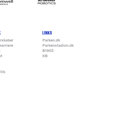
K
LINKS
rskaber
Parken.dk
karriere
Parkenstadion.dk
e
B1903
kt
KB
itik