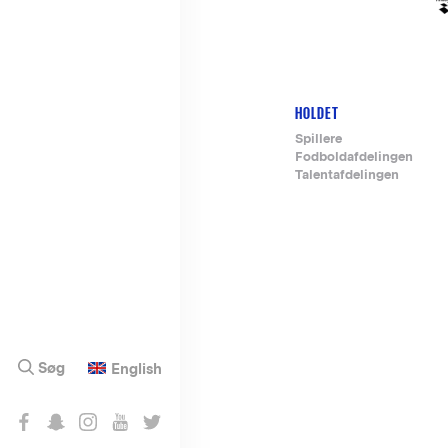
HOLDET
Footer-
Spillere
Fodboldafdelingen
menu
Talentafdelingen
Søg
English