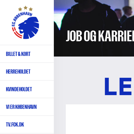
Gå
til
hovedindhold
JOB OG KARRIE
BILLET & KORT
Primær
navigation
HERREHOLDET
LE
KVINDEHOLDET
VI ER KØBENHAVN
TV.FCK.DK