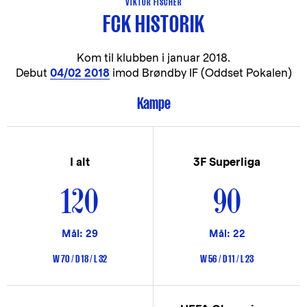
VIKTOR FISCHER
FCK HISTORIK
Kom til klubben i
januar 2018.
Debut
04/02 2018
imod Brøndby IF (Oddset Pokalen)
Kampe
I alt
3F Superliga
120
90
Mål: 29
Mål: 22
W 70 / D 18 / L 32
W 56 / D 11 / L 23