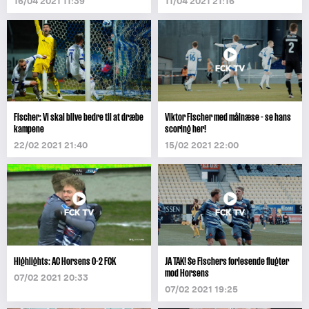
16/04 2021 11:39
11/04 2021 21:16
Fischer: Vi skal blive bedre til at dræbe
Viktor Fischer med målnæse - se hans
kampene
scoring her!
22/02 2021 21:40
15/02 2021 22:00
Highlights: AC Horsens 0-2 FCK
JA TAK! Se Fischers forløsende flugter
mod Horsens
07/02 2021 20:33
07/02 2021 19:25