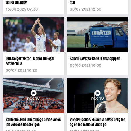
tidligt til Derby!
mål
13/04 2025 07:30
30/07 2021 12:30
FCK sælger Viktor Fischer til Royal
Kom til Lavazza-kaffe i Fanshopppen
Antwerp FC
03/06 2021 10:00
30/07 2021 10:20
Spillerne: Med fans tilbage bliver vores
Viktor Fischer: En sejr vi havde brug for
job verdens bedste igen
og en fed måde at vinde på