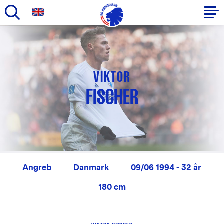
Gå
til
Primær
hovedindhold
navigation
VIKTOR
FISCHER
Angreb
Danmark
09/06 1994 - 32 år
180 cm