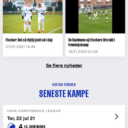
Fischer: Det så rigtig godt ud i dag
Se Kaufmann og Fischers fire mål i
træningskamp
27/01 2021 14:45
18/11 2020 21:48
Se flere nyheder
VIKTOR FISCHER
SENESTE KAMPE
UEFA CONFERENCE LEAGUE
Tor, 22 jul 21
4
F.C. KØBENHAVN