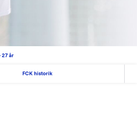
 27 år
FCK historik