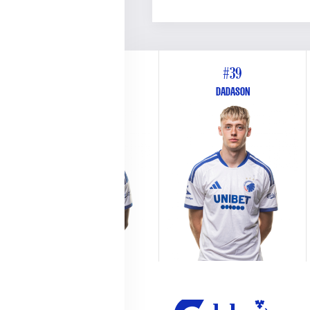
#26
#39
WEST
DADASON