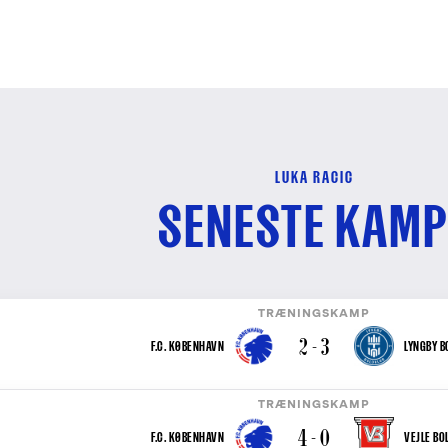
LUKA RACIC
SENESTE KAMP
TRÆNINGSKAMP
2 - 3
F.C. KØBENHAVN
LYNGBY B
TRÆNINGSKAMP
4 - 0
F.C. KØBENHAVN
VEJLE BO