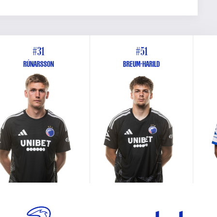
#31
#51
RÚNARSSON
BREUM-HARILD