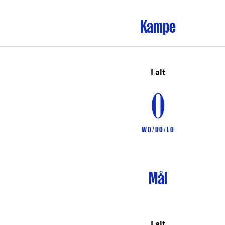
Kampe
I alt
0
W 0 / D 0 / L 0
Mål
I alt