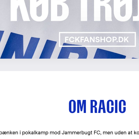
OM RACIC
på bænken i pokalkamp mod Jammerbugt FC, men uden at k