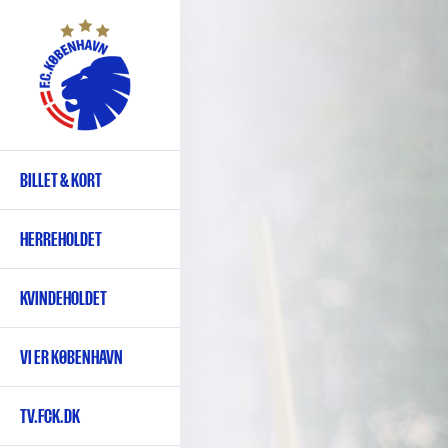
Gå
til
hovedindhold
BILLET & KORT
Primær
navigation
HERREHOLDET
KVINDEHOLDET
VI ER KØBENHAVN
TV.FCK.DK