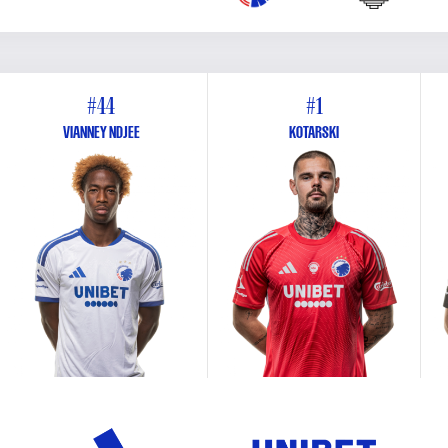
#44
#1
VIANNEY NDJEE
KOTARSKI