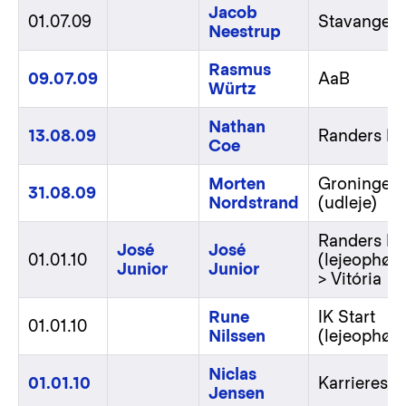
Jacob
01.07.09
Stavanger 
Neestrup
Rasmus
09.07.09
AaB
Würtz
Nathan
13.08.09
Randers F
Coe
Morten
Groningen
31.08.09
Nordstrand
(udleje)
Randers F
José
José
01.01.10
(lejeophør)
Junior
Junior
> Vitória
Rune
IK Start
01.01.10
Nilssen
(lejeophør)
Niclas
01.01.10
Karrieresto
Jensen