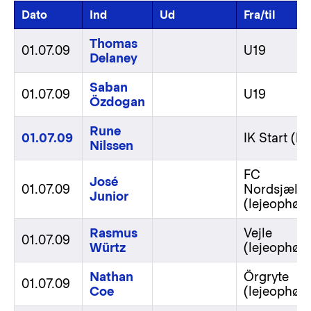
Dato
Ind
Ud
Fra/til
Thomas
01.07.09
U19
Delaney
Saban
01.07.09
U19
Özdogan
Rune
01.07.09
IK Start (lej
Nilssen
FC
José
01.07.09
Nordsjælla
Junior
(lejeophør)
Rasmus
Vejle
01.07.09
Würtz
(lejeophør)
Nathan
Örgryte
01.07.09
Coe
(lejeophør)