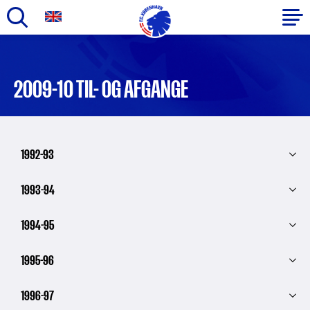
Gå
til
Primær
hovedindhold
navigation
2009-10 TIL- OG AFGANGE
1992-93
1993-94
1994-95
1995-96
1996-97