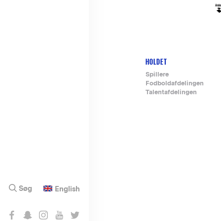
HOLDET
Footer-
Spillere
Fodboldafdelingen
menu
Talentafdelingen
Søg
English