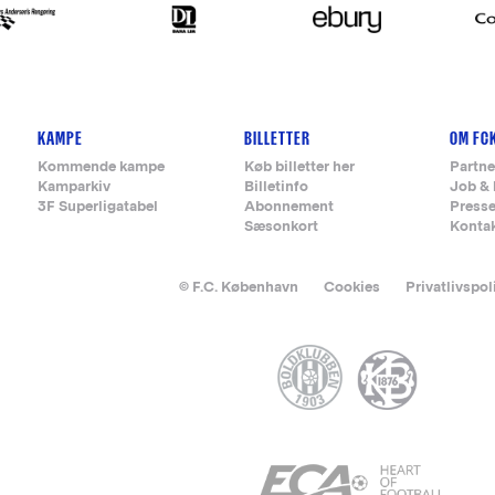
KAMPE
BILLETTER
OM FC
Kommende kampe
Køb billetter her
Partne
Kamparkiv
Billetinfo
Job & 
3F Superligatabel
Abonnement
Press
Sæsonkort
Konta
© F.C. København
Cookies
Privatlivspol