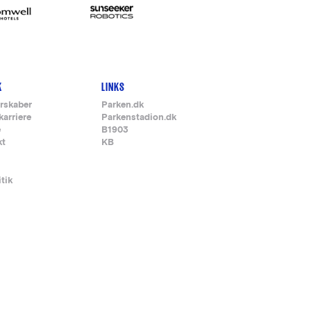
K
LINKS
rskaber
Parken.dk
karriere
Parkenstadion.dk
e
B1903
kt
KB
itik