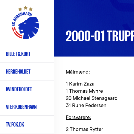
Gå
til
hovedindhold
2000-01 TRUP
BILLET & KORT
Primær
navigation
HERREHOLDET
Målmænd:
1 Karim Zaza
KVINDEHOLDET
1 Thomas Myhre
20 Michael Stensgaard
31 Rune Pedersen
VI ER KØBENHAVN
Forsvarere:
TV.FCK.DK
2 Thomas Rytter