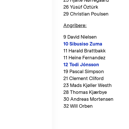
25 Hjalte Nørregaard
26 Yüsüf Öztürk
29 Christian Poulsen
Angribere:
9 David Nielsen
10 Sibusiso Zuma
11 Harald Brattbakk
11 Heine Fernandez
12 Todi Jónsson
19 Pascal Simpson
21 Clement Cliford
23 Mads Kjøller Westh
28 Thomas Kjærbye
30 Andreas Mortensen
32 Will Orben