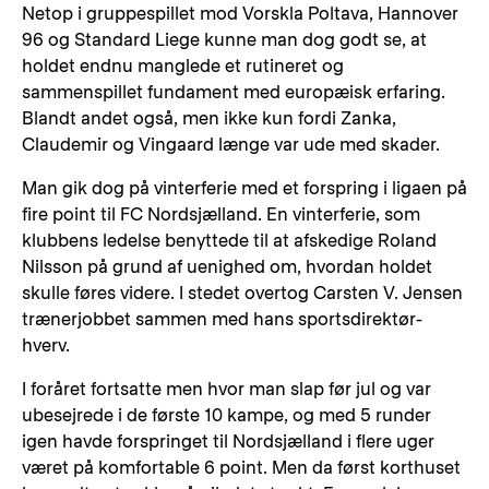
Netop i gruppespillet mod Vorskla Poltava, Hannover
96 og Standard Liege kunne man dog godt se, at
holdet endnu manglede et rutineret og
sammenspillet fundament med europæisk erfaring.
Blandt andet også, men ikke kun fordi Zanka,
Claudemir og Vingaard længe var ude med skader.
Man gik dog på vinterferie med et forspring i ligaen på
fire point til FC Nordsjælland. En vinterferie, som
klubbens ledelse benyttede til at afskedige Roland
Nilsson på grund af uenighed om, hvordan holdet
skulle føres videre. I stedet overtog Carsten V. Jensen
trænerjobbet sammen med hans sportsdirektør-
hverv.
I foråret fortsatte men hvor man slap før jul og var
ubesejrede i de første 10 kampe, og med 5 runder
igen havde forspringet til Nordsjælland i flere uger
været på komfortable 6 point. Men da først korthuset