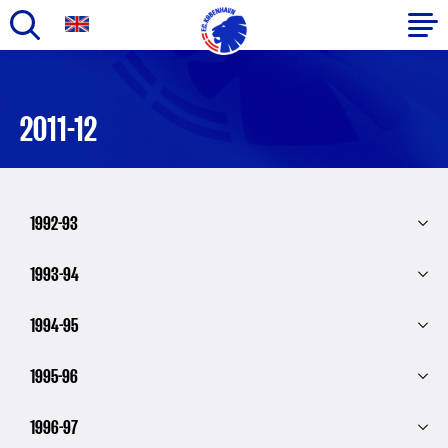
Gå
til
Primær
hovedindhold
navigation
2011-12
1992-93
1993-94
1994-95
1995-96
1996-97