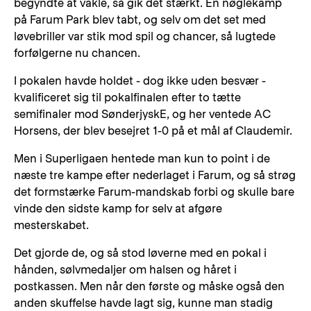
begyndte at vakle, så gik det stærkt. En nøglekamp
på Farum Park blev tabt, og selv om det set med
løvebriller var stik mod spil og chancer, så lugtede
forfølgerne nu chancen.
I pokalen havde holdet - dog ikke uden besvær -
kvalificeret sig til pokalfinalen efter to tætte
semifinaler mod SønderjyskE, og her ventede AC
Horsens, der blev besejret 1-0 på et mål af Claudemir.
Men i Superligaen hentede man kun to point i de
næste tre kampe efter nederlaget i Farum, og så strøg
det formstærke Farum-mandskab forbi og skulle bare
vinde den sidste kamp for selv at afgøre
mesterskabet.
Det gjorde de, og så stod løverne med en pokal i
hånden, sølvmedaljer om halsen og håret i
postkassen. Men når den første og måske også den
anden skuffelse havde lagt sig, kunne man stadig