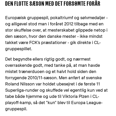
DEN FLOTTE SÆSON MED DET FORSØMTE FORÅR
Europæisk gruppespil, pokaltriumf og sølvmedaljer -
og alligevel stod man i foråret 2012 tilbage med en
stor skuffelse over, at mesterskabet glippede netop i
den sæson, hvor den danske mester - ikke mindst
takket være FCK's præstationer - gik direkte i CL-
gruppespillet.
Det begyndte ellers rigtig godt, og nærmest
overraskende godt, med tanke på, at man havde
mistet trænerduoen og et halvt hold siden den
forrygende 2010/11-sæson. Men anført af svenske
Roland Nilsson var holdet ubesejret i de første 11
Superliga-runder og skuffede vel egentlig kun ved at
tabe både hjemme og ude til Viktoria Plzen i CL-
playoff-kamp, så det "kun" blev til Europa League-
gruppespil.