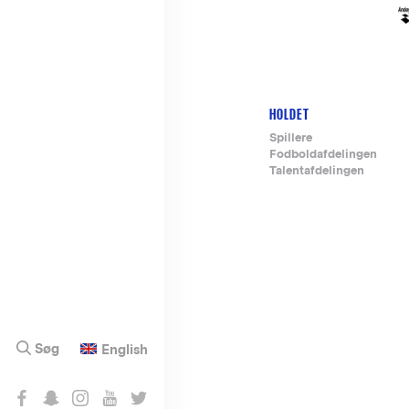
HOLDET
Footer-
Spillere
Fodboldafdelingen
menu
Talentafdelingen
Søg
English