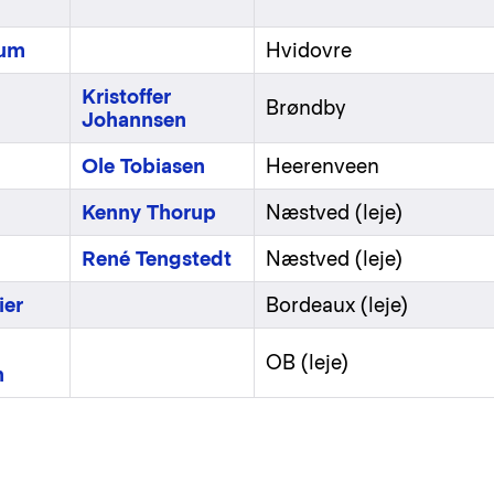
lum
Hvidovre
Kristoffer
Brøndby
Johannsen
Ole Tobiasen
Heerenveen
Kenny Thorup
Næstved (leje)
René Tengstedt
Næstved (leje)
ier
Bordeaux (leje)
OB (leje)
n