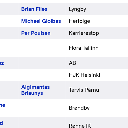
Brian Flies
Lyngby
Michael Giolbas
Herfølge
Per Poulsen
Karrierestop
Flora Tallinn
ez
AB
HJK Helsinki
Algimantas
Tervis Pärnu
Briaunys
me
Brøndby
ed
Rønne IK