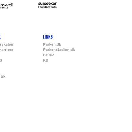
K
LINKS
rskaber
Parken.dk
karriere
Parkenstadion.dk
e
B1903
kt
KB
itik