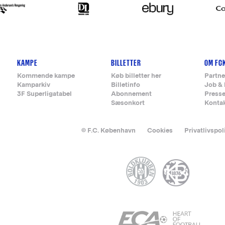
KAMPE
BILLETTER
OM FC
Kommende kampe
Køb billetter her
Partne
Kamparkiv
Billetinfo
Job & 
3F Superligatabel
Abonnement
Press
Sæsonkort
Konta
© F.C. København
Cookies
Privatlivspol