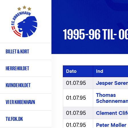
Gå
til
hovedindhold
1995-96 TIL- 
BILLET & KORT
Primær
navigation
HERREHOLDET
Dato
Ind
01.07.95
Jesper Søre
KVINDEHOLDET
Thomas
01.07.95
Schønnema
VI ER KØBENHAVN
01.07.95
Clement Clif
TV.FCK.DK
01.07.95
Peter Møller