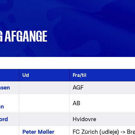
OG AFGANGE
Ud
Fra/til
nsen
AGF
AB
nn
ord
Hvidovre
Peter Møller
FC Zürich (udleje) -> B