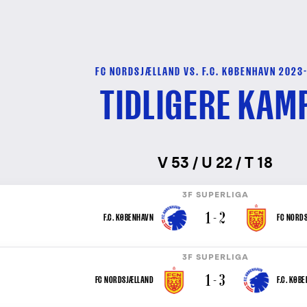
FC NORDSJÆLLAND VS. F.C. KØBENHAVN 2023
TIDLIGERE KAM
V 53 / U 22 / T 18
3F SUPERLIGA
1 - 2
F.C. KØBENHAVN
FC NORD
3F SUPERLIGA
1 - 3
FC NORDSJÆLLAND
F.C. KØB