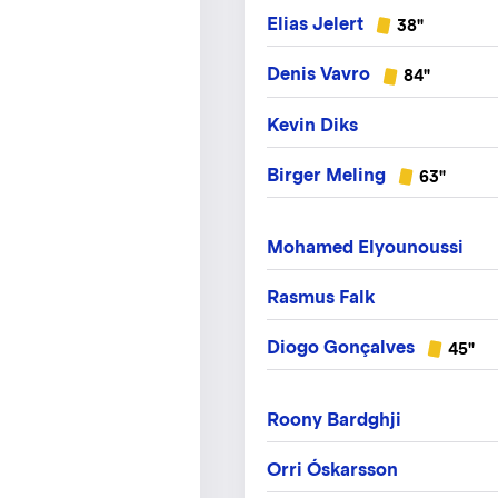
Elias Jelert
38"
Denis Vavro
84"
Kevin Diks
Birger Meling
63"
Mohamed Elyounoussi
Rasmus Falk
Diogo Gonçalves
45"
Roony Bardghji
Orri Óskarsson