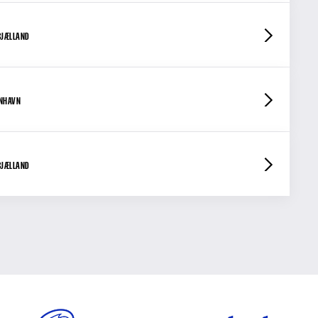
SJÆLLAND
ENHAVN
SJÆLLAND