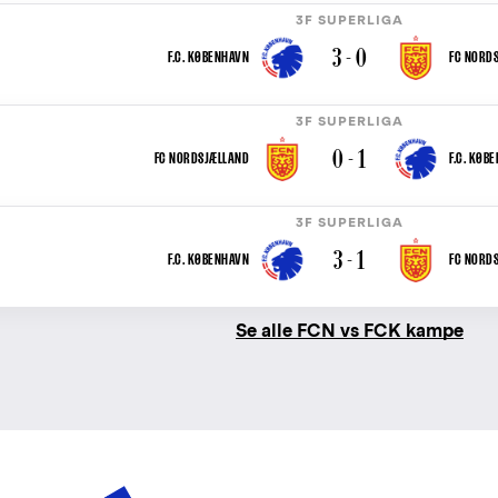
3F SUPERLIGA
3 - 0
F.C. KØBENHAVN
FC NORD
3F SUPERLIGA
0 - 1
FC NORDSJÆLLAND
F.C. KØB
3F SUPERLIGA
3 - 1
F.C. KØBENHAVN
FC NORD
Se alle FCN vs FCK kampe