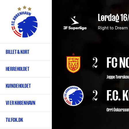
Gå
til
Lørdag 16
hovedindhold
Right to Dream
BILLET & KORT
Primær
2
FC N
navigation
HERREHOLDET
Jeppe Tverskov 
KVINDEHOLDET
2
F.C.
VI ER KØBENHAVN
Orri Óskarsso
TV.FCK.DK