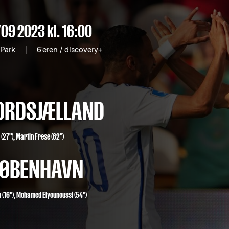
/09 2023
kl. 16:00
 Park
|
6'eren / discovery+
ORDSJÆLLAND
(27")
,
Martin Frese (62")
 KØBENHAVN
n
(16"),
Mohamed Elyounoussi
(54")