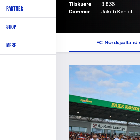
Tilskuere
8.836
PARTNER
Dommer
Jakob Kehlet
SHOP
FC Nordsjælland 
MERE