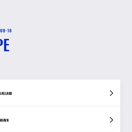
-09-16
PE
SJÆLLAND
ENHAVN