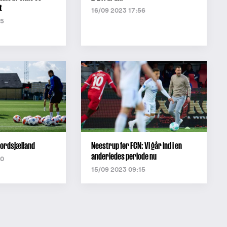
t
16/09 2023 17:56
45
Nordsjælland
Neestrup før FCN: Vi går ind i en
anderledes periode nu
50
15/09 2023 09:15