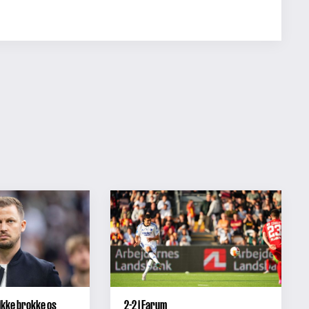
 ikke brokke os
2-2 i Farum