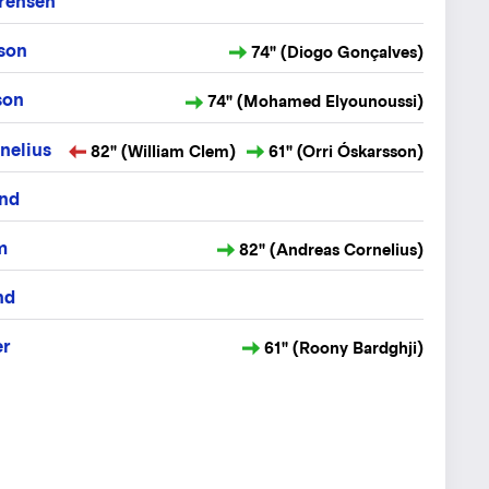
ørensen
sson
74" (Diogo Gonçalves)
son
74" (Mohamed Elyounoussi)
nelius
82" (William Clem)
61" (Orri Óskarsson)
nd
m
82" (Andreas Cornelius)
nd
er
61" (Roony Bardghji)