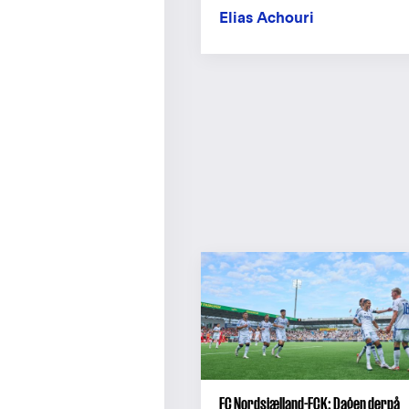
Elias Achouri
FC Nordsjælland-FCK: Dagen derpå