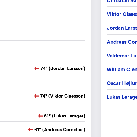
Christian S
Viktor Clae
Jordan Lars
Andreas Cor
Valdemar Lu
74" (Jordan Larsson)
William Cle
Oscar Højlu
74" (Viktor Claesson)
Lukas Lerag
61" (Lukas Lerager)
61" (Andreas Cornelius)