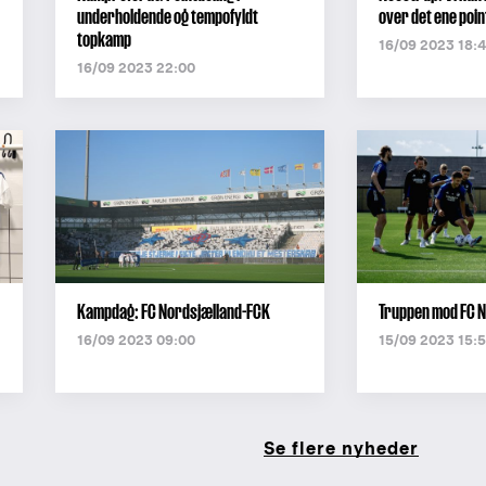
underholdende og tempofyldt
over det ene poin
topkamp
16/09 2023 18:
16/09 2023 22:00
Kampdag: FC Nordsjælland-FCK
Truppen mod FC 
16/09 2023 09:00
15/09 2023 15:
Se flere nyheder