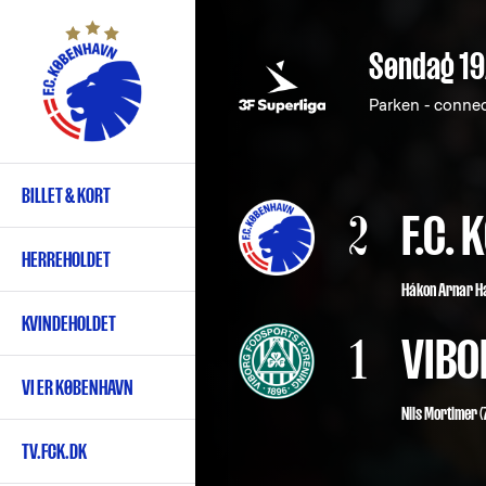
Gå
til
Søndag 19
hovedindhold
Parken - conne
BILLET & KORT
Primær
2
F.C.
navigation
HERREHOLDET
Hákon Arnar H
KVINDEHOLDET
1
VIBO
VI ER KØBENHAVN
Nils Mortimer (
TV.FCK.DK