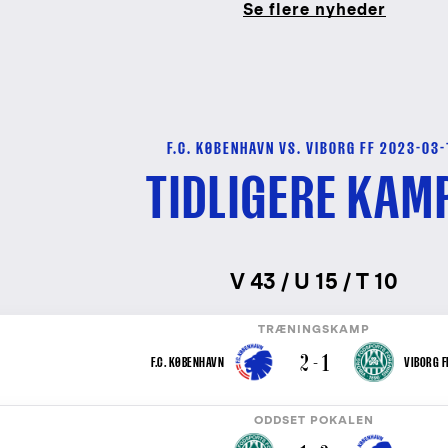
Se flere nyheder
F.C. KØBENHAVN VS. VIBORG FF 2023-03-
TIDLIGERE KAM
V 43 / U 15 / T 10
TRÆNINGSKAMP
2 - 1
F.C. KØBENHAVN
VIBORG F
ODDSET POKALEN