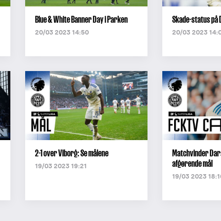
Blue & White Banner Day i Parken
Skade-status på 
20/03 2023 14:50
20/03 2023 14:
2-1 over Viborg: Se målene
Matchvinder Dar
afgørende mål
19/03 2023 19:21
19/03 2023 18:1