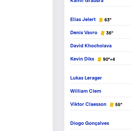
Kamil Grabara
Elias Jelert
63"
Denis Vavro
36"
David Khocholava
Kevin Diks
90"+4
Lukas Lerager
William Clem
Viktor Claesson
55"
Diogo Gonçalves