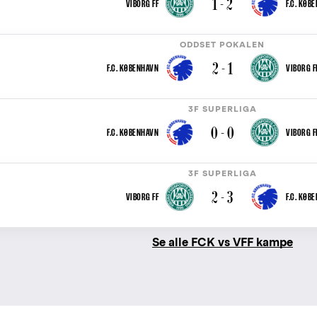
1 - 2
VIBORG FF
F.C. KØB
ODDSET POKALEN
2 - 1
F.C. KØBENHAVN
VIBORG F
3F SUPERLIGA
0 - 0
F.C. KØBENHAVN
VIBORG F
3F SUPERLIGA
2 - 3
VIBORG FF
F.C. KØB
Se alle FCK vs VFF kampe