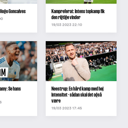
Diogo Goncalves
Kampreferat: Intens topkamp fik
den rigtige vinder
00
19/03 2023 22:10
amy: Se hans
Neestrup: En hård kamp med høj
intensitet - sådan skal det også
være
6
19/03 2023 17:45