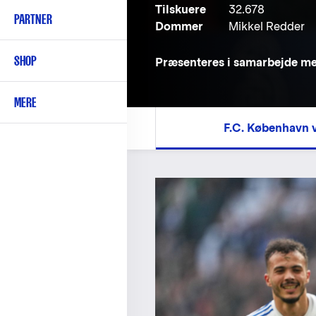
Tilskuere
32.678
PARTNER
Dommer
Mikkel Redder
SHOP
Præsenteres i samarbejde m
MERE
F.C. København v