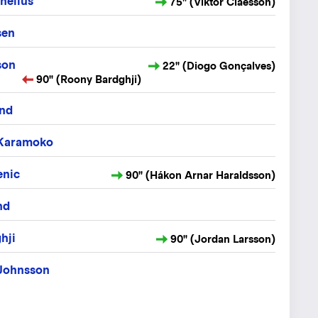
nelius
75" (Viktor Claesson)
sen
son
22" (Diogo Gonçalves)
90" (Roony Bardghji)
nd
Karamoko
enic
90" (Hákon Arnar Haraldsson)
nd
hji
90" (Jordan Larsson)
Johnsson