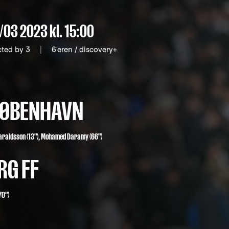
/03 2023
kl. 15:00
cted by 3
|
6'eren / discovery+
 KØBENHAVN
araldsson
(13"),
Mohamed Daramy
(66")
RG FF
70")