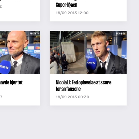
Superligaen
2
18/09 2013 12:00
havde hjertet
Nicolai J: Fed oplevelse at score
foran fansene
47
18/09 2013 00:30