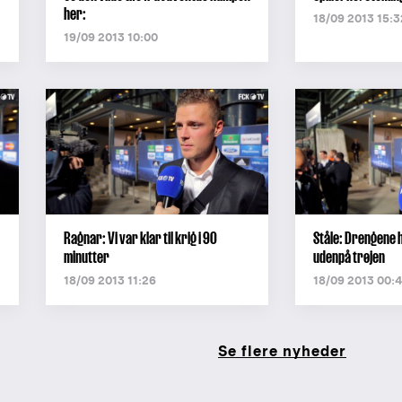
her:
18/09 2013 15:3
19/09 2013 10:00
Ragnar: Vi var klar til krig i 90
Ståle: Drengene 
minutter
udenpå trøjen
18/09 2013 11:26
18/09 2013 00:
Se flere nyheder