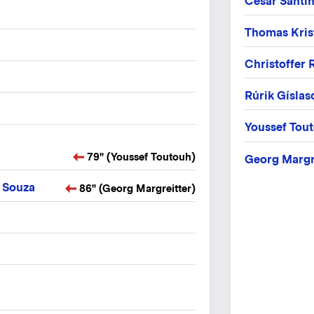
César Santi
Thomas Kris
Christoffer
Rúrik Gíslas
Youssef Tou
79" (Youssef Toutouh)
Georg Margr
 Souza
86" (Georg Margreitter)