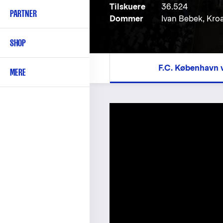
Tilskuere
36.524
PARTNER
Dommer
Ivan Bebek, Kro
SHOP
F.C. København 
MERE