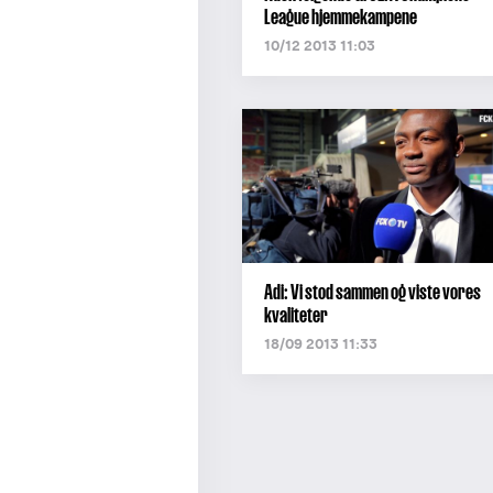
League hjemmekampene
10/12 2013 11:03
Adi: Vi stod sammen og viste vores
kvaliteter
18/09 2013 11:33