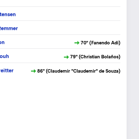
n
tensen
 Remmer
on
70" (Fanendo Adi)
touh
79" (Christian Bolaños)
eitter
86" (Claudemir "Claudemir" de Souza)