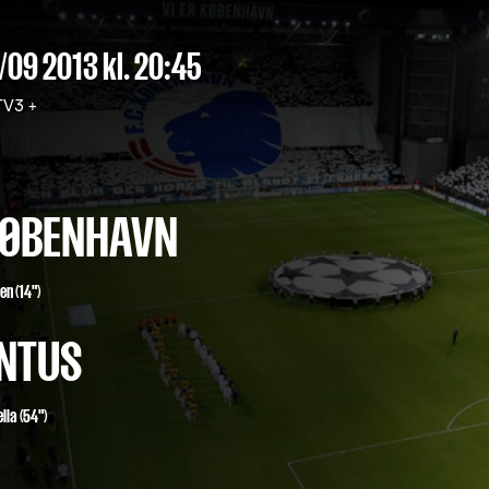
7/09 2013
kl. 20:45
V3 +
 KØBENHAVN
sen
(14")
NTUS
lla (54")