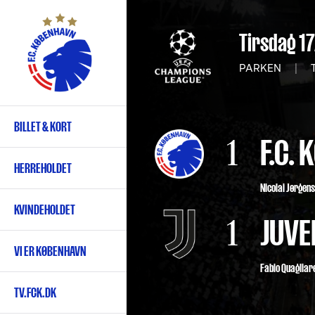
Gå
til
Tirsdag 1
hovedindhold
PARKEN
|
T
BILLET & KORT
Primær
1
F.C.
navigation
HERREHOLDET
Nicolai Jørgen
KVINDEHOLDET
1
JUVE
VI ER KØBENHAVN
Fabio Quagliare
TV.FCK.DK