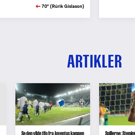
70" (Rúrik Gíslason)
ARTIKLER
Se den vilde tifo fra Juventus kampen
Spillerne: Stemin