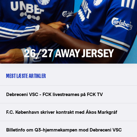
MEST LÆSTE ARTIKLER
Debreceni VSC - FCK livestreames på FCK TV
F.C. København skriver kontrakt med Ákos Markgráf
Billetinfo om Q3-hjemmekampen mod Debreceni VSC