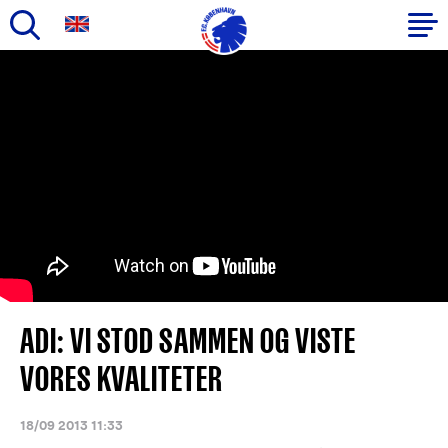
Gå
til
Primær
hovedindhold
navigation
ADI: VI STOD SAMMEN OG VISTE
VORES KVALITETER
18/09 2013 11:33