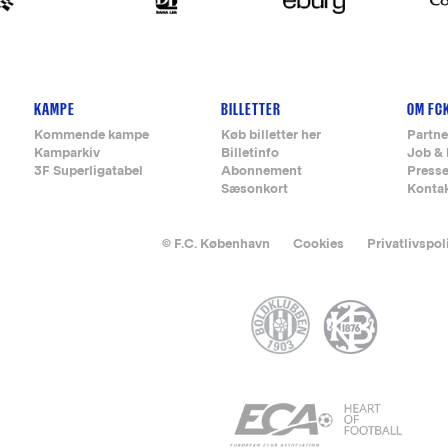
KAMPE
BILLETTER
OM FC
Kommende kampe
Køb billetter her
Partne
Kamparkiv
Billetinfo
Job & 
3F Superligatabel
Abonnement
Press
Sæsonkort
Konta
© F.C. København
Cookies
Privatlivspol