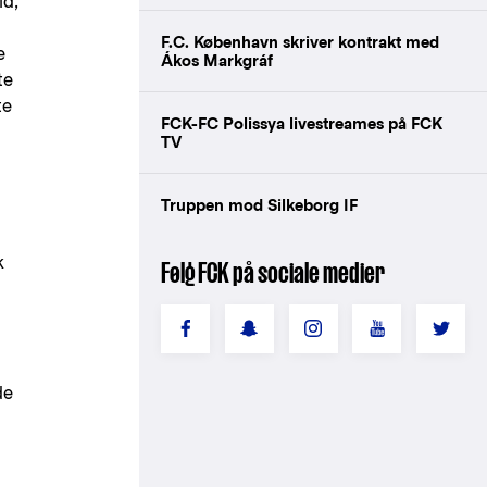
ld,
F.C. København skriver kontrakt med
e
Ákos Markgráf
te
te
FCK-FC Polissya livestreames på FCK
TV
Truppen mod Silkeborg IF
k
Følg FCK på sociale medier
de