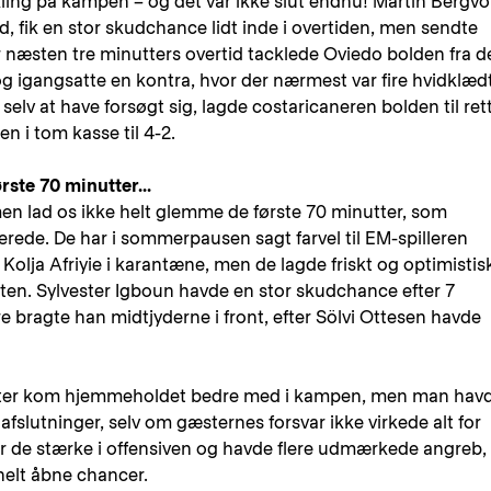
kling på kampen – og det var ikke slut endnu! Martin Bergvo
rd, fik en stor skudchance lidt inde i overtiden, men sendte
r næsten tre minutters overtid tacklede Oviedo bolden fra d
g igangsatte en kontra, hvor der nærmest var fire hvidklæd
selv at have forsøgt sig, lagde costaricaneren bolden til ret
n i tom kasse til 4-2.
rste 70 minutter...
men lad os ikke helt glemme de første 70 minutter, som
ede. De har i sommerpausen sagt farvel til EM-spilleren
olja Afriyie i karantæne, men de lagde friskt og optimistis
rten. Sylvester Igboun havde en stor skudchance efter 7
e bragte han midtjyderne i front, efter Sölvi Ottesen havde
nutter kom hjemmeholdet bedre med i kampen, men man hav
fslutninger, selv om gæsternes forsvar ikke virkede alt for
r de stærke i offensiven og havde flere udmærkede angreb,
helt åbne chancer.