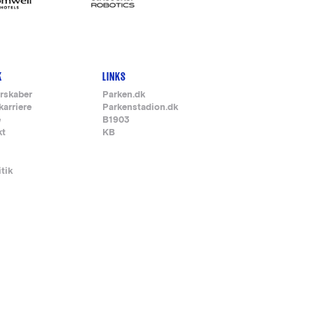
K
LINKS
rskaber
Parken.dk
karriere
Parkenstadion.dk
e
B1903
kt
KB
itik