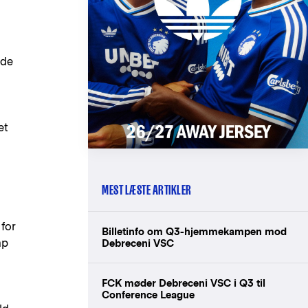
ede
et
MEST LÆSTE ARTIKLER
 for
Billetinfo om Q3-hjemmekampen mod
ap
Debreceni VSC
FCK møder Debreceni VSC i Q3 til
Conference League