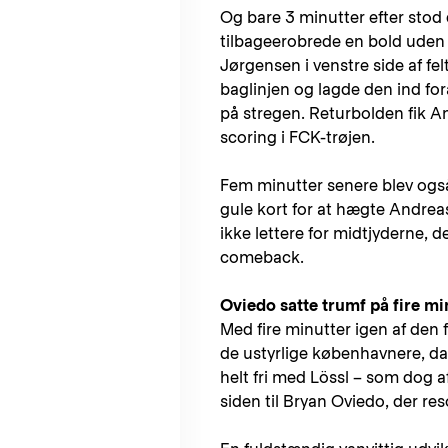
Og bare 3 minutter efter stod 
tilbageerobrede en bold uden f
Jørgensen i venstre side af fel
baglinjen og lagde den ind for
på stregen. Returbolden fik An
scoring i FCK-trøjen.
Fem minutter senere blev også
gule kort for at hægte Andreas
ikke lettere for midtjyderne, d
comeback.
Oviedo satte trumf på fire min
Med fire minutter igen af den 
de ustyrlige københavnere, da
helt fri med Lössl – som dog a
siden til Bryan Oviedo, der res