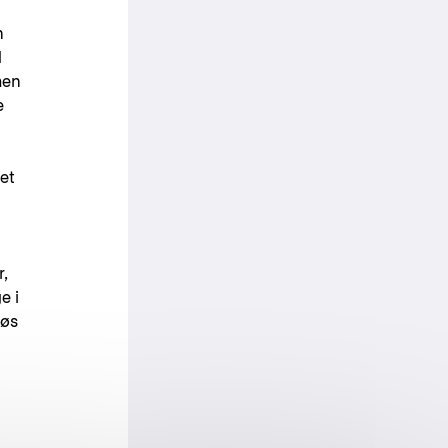
n
d
men
e
et
r,
e i
løs