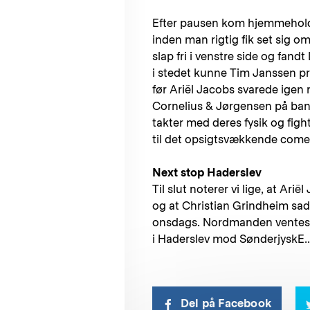
Efter pausen kom hjemmeholde
inden man rigtig fik set sig o
slap fri i venstre side og fand
i stedet kunne Tim Janssen prik
før Ariël Jacobs svarede igen
Cornelius & Jørgensen på bane
takter med deres fysik og figh
til det opsigtsvækkende com
Next stop Haderslev
Til slut noterer vi lige, at Ar
og at Christian Grindheim sad 
onsdags. Nordmanden ventes do
i Haderslev mod SønderjyskE..
Del på Facebook