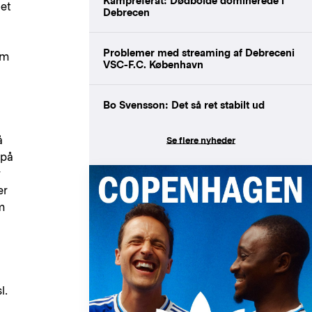
Kampreferat: Dødbolde dominerede i
det
Debrecen
Problemer med streaming af Debreceni
om
VSC-F.C. København
Bo Svensson: Det så ret stabilt ud
å
Se flere nyheder
 på
r
er
m
l.