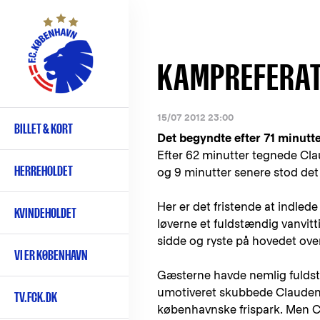
Gå
til
hovedindhold
KAMPREFERAT:
15/07 2012 23:00
BILLET & KORT
Primær
Det begyndte efter 71 minutter
navigation
Efter 62 minutter tegnede Cla
HERREHOLDET
og 9 minutter senere stod det 
Her er det fristende at indled
KVINDEHOLDET
løverne et fuldstændig vanvitt
sidde og ryste på hovedet over 
VI ER KØBENHAVN
Gæsterne havde nemlig fuldst
umotiveret skubbede Claudemi
TV.FCK.DK
københavnske frispark. Men Cl