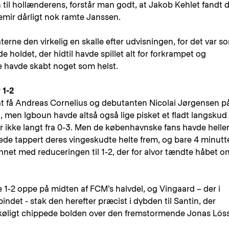
 til hollænderens, forstår man godt, at Jakob Kehlet fandt 
emir dårligt nok ramte Janssen.
rne den virkelig en skalle efter udvisningen, for det var s
 holdet, der hidtil havde spillet alt for forkrampet og
e havde skabt noget som helst.
 1-2
at få Andreas Cornelius og debutanten Nicolai Jørgensen p
, men Igboun havde altså også lige pisket et fladt langskud
ar ikke langt fra 0-3. Men de københavnske fans havde helle
de tappert deres vingeskudte helte frem, og bare 4 minutt
nnet med reduceringen til 1-2, der for alvor tændte håbet o
 1-2 oppe på midten af FCM’s halvdel, og Vingaard – der i
ndet - stak den herefter præcist i dybden til Santin, der
køligt chippede bolden over den fremstormende Jonas Löss