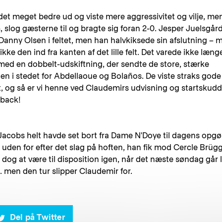
t meget bedre ud og viste mere aggressivitet og vilje, me
m, slog gæsterne til og bragte sig foran 2-0. Jesper Juelsgår
t Danny Olsen i feltet, men han halvkiksede sin afslutning – 
ke den ind fra kanten af det lille felt. Det varede ikke læng
 med en dobbelt-udskiftning, der sendte de store, stærke
n i stedet for Abdellaoue og Bolaños. De viste straks gode
t, og så er vi henne ved Claudemirs udvisning og startskudd
eback!
iël Jacobs helt havde set bort fra Dame N'Doye til dagens opgø
uden for efter det slag på hoften, han fik mod Cercle Brügg
g at være til disposition igen, når det næste søndag går 
. men den tur slipper Claudemir for.
Del på Twitter