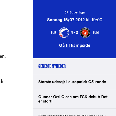
3F Superliga
Søndag 15/07 2012
kl. 19:00
FCK
FCM
4-2
Gå til kampside
en,
SENESTE NYHEDER
må
Største udesejr i europæisk Q3-runde
Gunnar Orri Olsen om FCK-debut: Det
er stort!