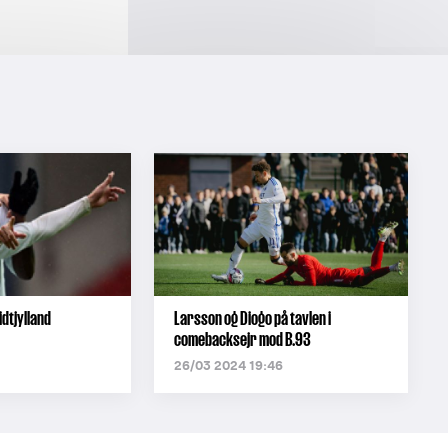
dtjylland
Larsson og Diogo på tavlen i
comebacksejr mod B.93
26/03 2024 19:46