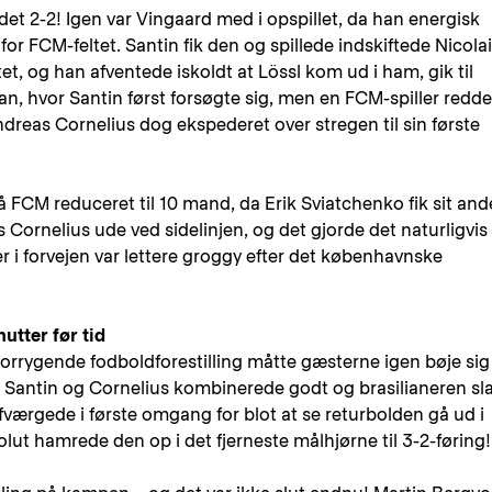
det 2-2! Igen var Vingaard med i opspillet, da han energisk
or FCM-feltet. Santin fik den og spillede indskiftede Nicolai
tet, og han afventede iskoldt at Lössl kom ud i ham, gik til
an, hvor Santin først forsøgte sig, men en FCM-spiller redd
dreas Cornelius dog ekspederet over stregen til sin første
 FCM reduceret til 10 mand, da Erik Sviatchenko fik sit and
 Cornelius ude ved sidelinjen, og det gjorde det naturligvis
er i forvejen var lettere groggy efter det københavnske
utter før tid
forrygende fodboldforestilling måtte gæsterne igen bøje sig
 Santin og Cornelius kombinerede godt og brasilianeren sl
fværgede i første omgang for blot at se returbolden gå ud i
olut hamrede den op i det fjerneste målhjørne til 3-2-føring!