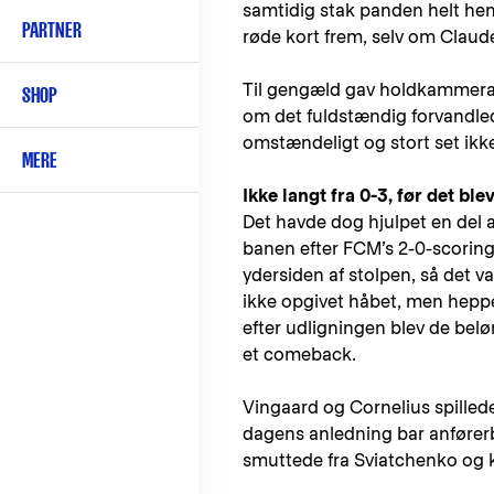
samtidig stak panden helt hen
PARTNER
røde kort frem, selv om Claud
Til gengæld gav holdkammerate
SHOP
om det fuldstændig forvandlede
omstændeligt og stort set ikk
MERE
Ikke langt fra 0-3, før det blev
Det havde dog hjulpet en del 
banen efter FCM’s 2-0-scoring
ydersiden af stolpen, så det v
ikke opgivet håbet, men heppe
efter udligningen blev de belø
et comeback.
Vingaard og Cornelius spillede
dagens anledning bar anførerbi
smuttede fra Sviatchenko og 