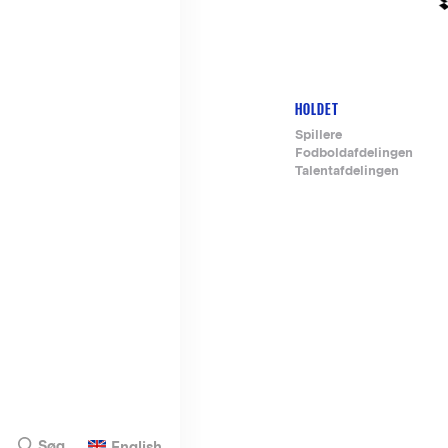
HOLDET
Footer-
Spillere
Fodboldafdelingen
menu
Talentafdelingen
Søg
English