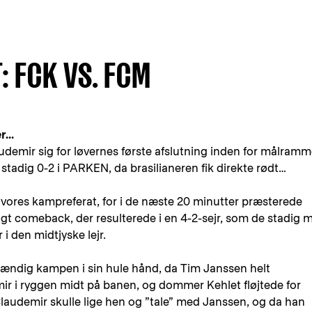
 FCK VS. FCM
...
udemir sig for løvernes første afslutning inden for målramm
stadig 0-2 i PARKEN, da brasilianeren fik direkte rødt…
e vores kampreferat, for i de næste 20 minutter præsterede
igt comeback, der resulterede i en 4-2-sejr, som de stadig 
i den midtjyske lejr.
ændig kampen i sin hule hånd, da Tim Janssen helt
r i ryggen midt på banen, og dommer Kehlet fløjtede for
audemir skulle lige hen og ”tale” med Janssen, og da han