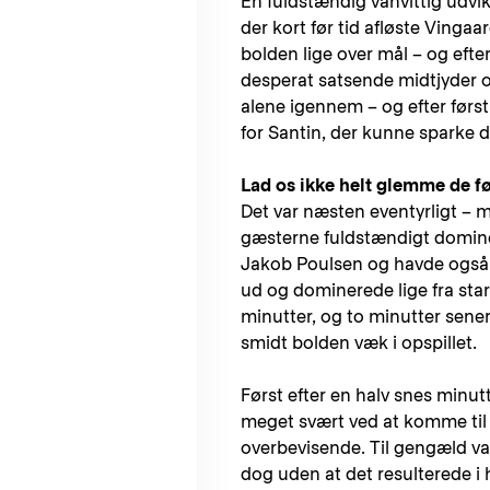
En fuldstændig vanvittig udvi
der kort før tid afløste Vingaa
bolden lige over mål – og efte
desperat satsende midtjyder o
alene igennem – og efter først 
for Santin, der kunne sparke de
Lad os ikke helt glemme de fø
Det var næsten eventyrligt – 
gæsterne fuldstændigt dominer
Jakob Poulsen og havde også K
ud og dominerede lige fra sta
minutter, og to minutter sener
smidt bolden væk i opspillet.
Først efter en halv snes mi
meget svært ved at komme til a
overbevisende. Til gengæld va
dog uden at det resulterede i 