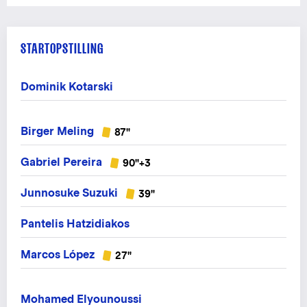
STARTOPSTILLING
Dominik Kotarski
Birger Meling
87"
Gabriel Pereira
90"+3
Junnosuke Suzuki
39"
Pantelis Hatzidiakos
Marcos López
27"
Mohamed Elyounoussi