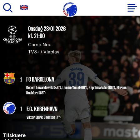
Gå
til
Primær
Onsdag 28/01 2026
hovedindhold
kl. 21:00
navigation
Camp Nou
TV3+ / Viaplay
4
FC BARCELONA
Robert Lewandowski (48")
,
Lamine Yamal (60")
,
Raphinha (str.) (68")
,
Marcus
Rashford (85")
1
F.C. KØBENHAVN
Viktor Bjarki Dadason
(4")
Tilskuere