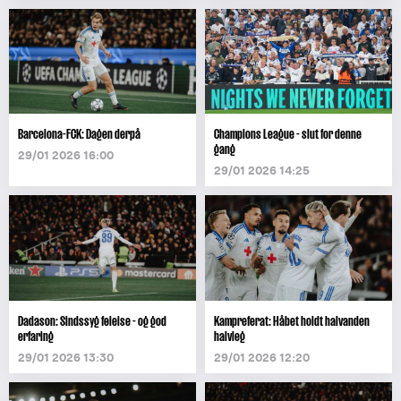
Barcelona-FCK: Dagen derpå
Champions League - slut for denne
gang
29/01 2026 16:00
29/01 2026 14:25
Dadason: Sindssyg følelse - og god
Kampreferat: Håbet holdt halvanden
erfaring
halvleg
29/01 2026 13:30
29/01 2026 12:20