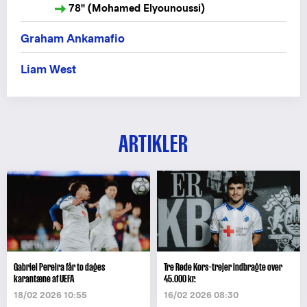
78" (Mohamed Elyounoussi)
Graham Ankamafio
Liam West
ARTIKLER
Gabriel Pereira får to dages
Tre Røde Kors-trøjer indbragte over
karantæne af UEFA
45.000 kr.
18/02 2026 10:55
16/02 2026 08:30