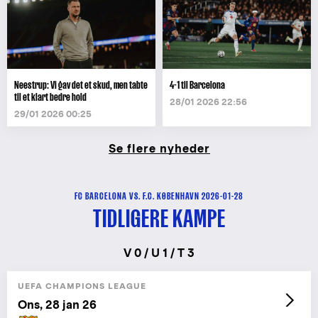
Neestrup: Vi gav det et skud, men tabte
4-1 til Barcelona
til et klart bedre hold
28/01 2026 22:56
29/01 2026 00:25
Se flere nyheder
FC BARCELONA VS. F.C. KØBENHAVN 2026-01-28
TIDLIGERE KAMPE
V 0 / U 1 / T 3
UEFA CHAMPIONS LEAGUE
Ons, 28 jan 26