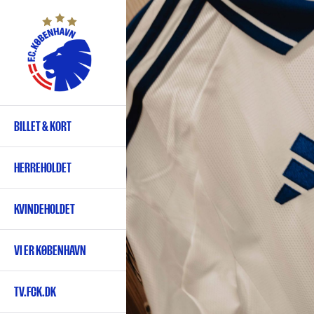
Gå
til
hovedindhold
BILLET & KORT
Primær
navigation
HERREHOLDET
KVINDEHOLDET
VI ER KØBENHAVN
TV.FCK.DK