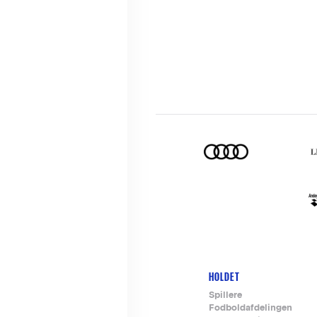
HOLDET
Footer-
Spillere
Fodboldafdelingen