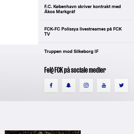
F.C. København skriver kontrakt med
Ákos Markgráf
FCK-FC Polissya livestreames på FCK
TV
Truppen mod Silkeborg IF
Følg FCK på sociale medier