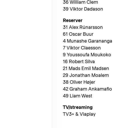
36 William Clem
39 Viktor Dadason
Reserver
31 Alex Rúnarsson
61 Oscar Buur
4 Munashe Garananga
7 Viktor Claesson
9 Youssoufa Moukoko
16 Robert Silva
21 Mads Emil Madsen
29 Jonathan Moalem
38 Oliver Højer
42 Graham Ankamafio
49 Liam West
TV/streaming
TV3+ & Viaplay