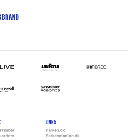
TSBRAND
K
LINKS
rskaber
Parken.dk
karriere
Parkenstadion.dk