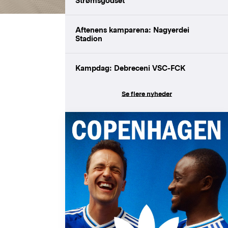
Strømsgodset
Aftenens kamparena: Nagyerdei
Stadion
Kampdag: Debreceni VSC-FCK
Se flere nyheder