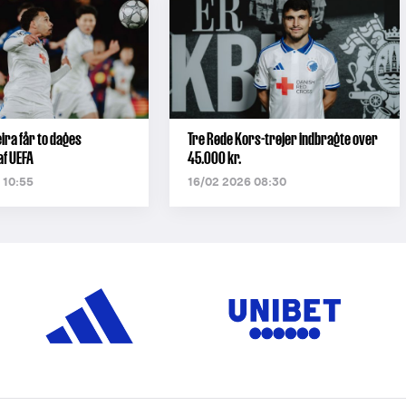
ira får to dages
Tre Røde Kors-trøjer indbragte over
f UEFA
45.000 kr.
 10:55
16/02 2026 08:30