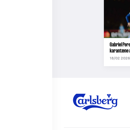
Gabriel Pere
karantæne a
18/02 2026