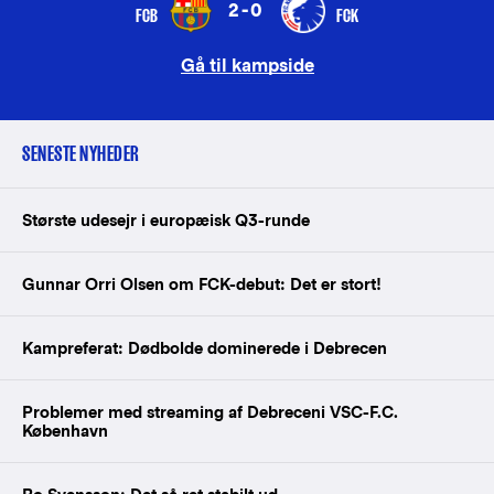
2-0
FCB
FCK
Gå til kampside
SENESTE NYHEDER
Største udesejr i europæisk Q3-runde
Gunnar Orri Olsen om FCK-debut: Det er stort!
Kampreferat: Dødbolde dominerede i Debrecen
Problemer med streaming af Debreceni VSC-F.C.
København