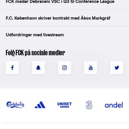
FCK møder Debreceni VSC i Q3 til Conference League
F.C. København skriver kontrakt med Ákos Markgráf
Udfordringer med livestream
Følg FCK på sociale medier