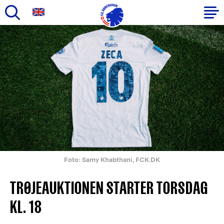
Gå
til
Primær
hovedindhold
navigation
Foto: Samy Khabthani, FCK.DK
TRØJEAUKTIONEN STARTER TORSDAG
KL. 18