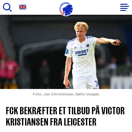
Gå
til
Primær
hovedindhold
navigation
Foto: Jan Christensen, Getty Images
FCK BEKRÆFTER ET TILBUD PÅ VICTOR
KRISTIANSEN FRA LEICESTER