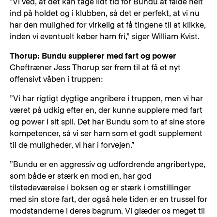
"Vi ved, at det kan tage lidt tid for Bundu at falde helt
ind på holdet og i klubben, så det er perfekt, at vi nu
har den mulighed for virkelig at få tingene til at klikke,
inden vi eventuelt køber ham fri,” siger William Kvist.
Thorup: Bundu supplerer med fart og power
Cheftræner Jess Thorup ser frem til at få et nyt
offensivt våben i truppen:
”Vi har rigtigt dygtige angribere i truppen, men vi har
været på udkig efter en, der kunne supplere med fart
og power i sit spil. Det har Bundu som to af sine store
kompetencer, så vi ser ham som et godt supplement
til de muligheder, vi har i forvejen.”
”Bundu er en aggressiv og udfordrende angribertype,
som både er stærk en mod en, har god
tilstedeværelse i boksen og er stærk i omstillinger
med sin store fart, der også hele tiden er en trussel for
modstanderne i deres bagrum. Vi glæder os meget til