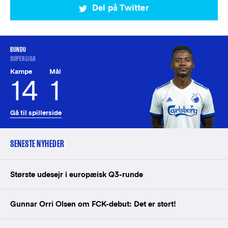
Del på Twitter
BUNDU
SUPERLIGA
Kampe
Mål
14
1
Gå til spillerside
SENESTE NYHEDER
Største udesejr i europæisk Q3-runde
Gunnar Orri Olsen om FCK-debut: Det er stort!