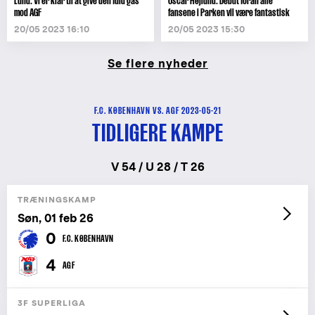
Lund: Vi er klar til at give den fuld gas
Oscar Højlund: Debut foran alle
mod AGF
fansene i Parken vil være fantastisk
20/05 2023 16:10
20/05 2023 15:30
Se flere nyheder
F.C. KØBENHAVN VS. AGF 2023-05-21
TIDLIGERE KAMPE
V 54 / U 28 / T 26
TRÆNINGSKAMP
Søn, 01 feb 26
0
F.C. KØBENHAVN
4
AGF
3F SUPERLIGA