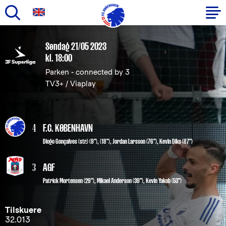
Gå
til
Primær
Søndag 21/05 2023
hovedindhold
kl. 18:00
navigation
Parken - connected by 3
TV3+ / Viaplay
4
F.C. KØBENHAVN
Diogo Gonçalves
(str.) (9"), (18"),
Jordan Larsson
(76"),
Kevin Diks
(87")
3
AGF
Patrick Mortensen (29")
,
Mikael Anderson (39")
,
Kevin Yakob (53")
Tilskuere
32.013