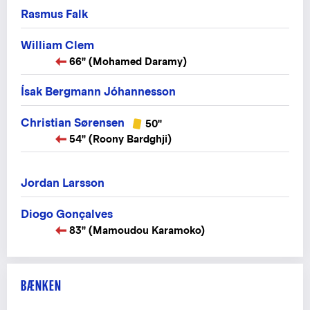
Rasmus Falk
William Clem
66" (Mohamed Daramy)
Ísak Bergmann Jóhannesson
Christian Sørensen
50"
54" (Roony Bardghji)
Jordan Larsson
Diogo Gonçalves
83" (Mamoudou Karamoko)
BÆNKEN