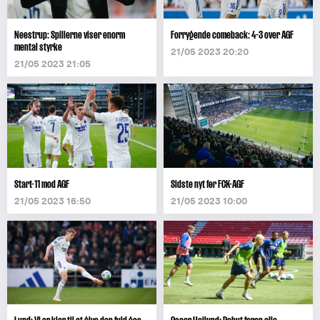
Neestrup: Spillerne viser enorm
Forrygende comeback: 4-3 over AGF
mental styrke
21/05 2023 20:20
21/05 2023 21:05
Start-11 mod AGF
Sidste nyt før FCK-AGF
21/05 2023 16:50
21/05 2023 10:00