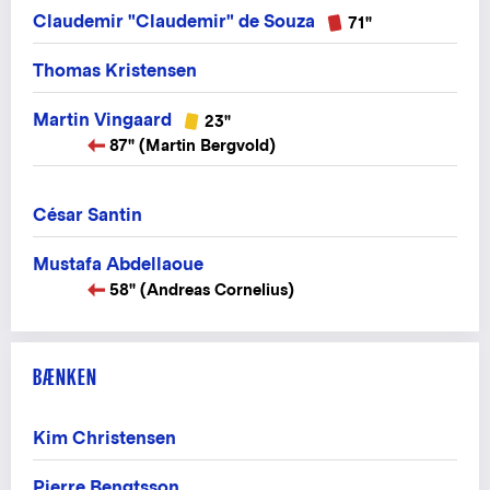
Claudemir "Claudemir" de Souza
71"
Thomas Kristensen
Martin Vingaard
23"
87" (Martin Bergvold)
César Santin
Mustafa Abdellaoue
58" (Andreas Cornelius)
BÆNKEN
Kim Christensen
Pierre Bengtsson