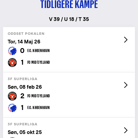
TIDLIGERE KAMPE
V 39 / U 18 / T 35
ODDSET POKALEN
Tor, 14 Maj 26
0
F.C. KØBENHAVN
1
FC MIDTJYLLAND
3F SUPERLIGA
Søn, 08 feb 26
2
FC MIDTJYLLAND
1
F.C. KØBENHAVN
3F SUPERLIGA
Søn, 05 okt 25