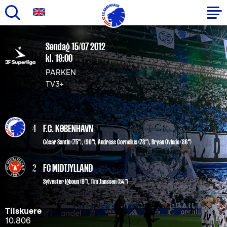
Gå
til
Primær
Søndag 15/07 2012
hovedindhold
kl. 19:00
navigation
PARKEN
TV3+
4
F.C. KØBENHAVN
César Santin
(75"), (90"),
Andreas Cornelius
(78"),
Bryan Oviedo
(86")
2
FC MIDTJYLLAND
Sylvester Igboun (9")
,
Tim Janssen (54")
Tilskuere
10.806