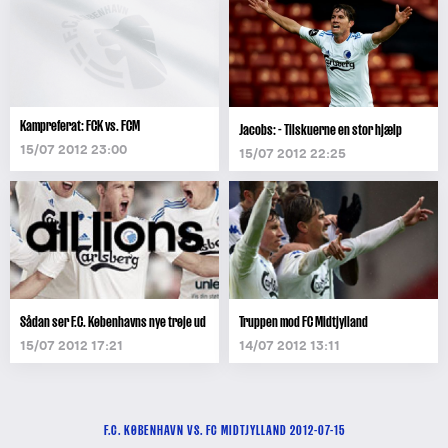
Kampreferat: FCK vs. FCM
Jacobs: - Tilskuerne en stor hjælp
15/07 2012 23:00
15/07 2012 22:25
Sådan ser F.C. Københavns nye trøje ud
Truppen mod FC Midtjylland
15/07 2012 17:21
14/07 2012 13:11
F.C. KØBENHAVN VS. FC MIDTJYLLAND 2012-07-15