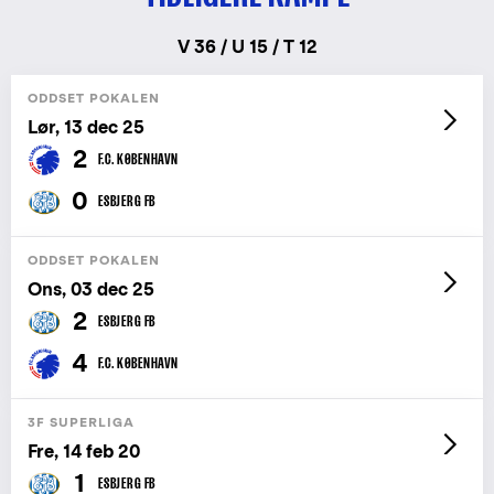
V 36 / U 15 / T 12
ODDSET POKALEN
Lør, 13 dec 25
2
F.C. KØBENHAVN
0
ESBJERG FB
ODDSET POKALEN
Ons, 03 dec 25
2
ESBJERG FB
4
F.C. KØBENHAVN
3F SUPERLIGA
Fre, 14 feb 20
1
ESBJERG FB