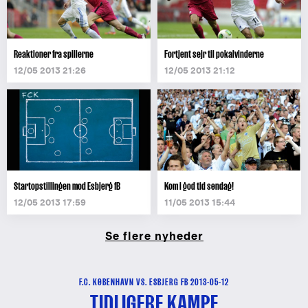
Reaktioner fra spillerne
Fortjent sejr til pokalvinderne
12/05 2013 21:26
12/05 2013 21:12
Startopstillingen mod Esbjerg fB
Kom i god tid søndag!
12/05 2013 17:59
11/05 2013 15:44
Se flere nyheder
F.C. KØBENHAVN VS. ESBJERG FB 2013-05-12
TIDLIGERE KAMPE