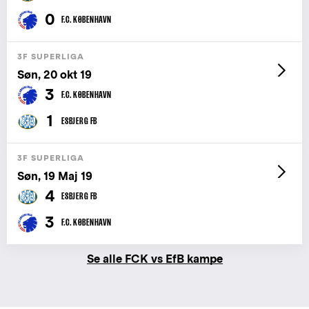
0
F.C. KØBENHAVN
3F SUPERLIGA
Søn, 20 okt 19
3
F.C. KØBENHAVN
1
ESBJERG FB
3F SUPERLIGA
Søn, 19 Maj 19
4
ESBJERG FB
3
F.C. KØBENHAVN
Se alle FCK vs EfB kampe