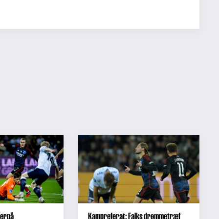
derpå
Kampreferat: Falks drømmetræf