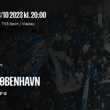
/10 2023
kl. 20:00
TV3 Sport / Viaplay
")
 KØBENHAVN
0"+3)