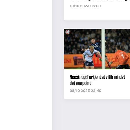
10/10 2023 08:00
Neestrup: Fortjent at vi fik mindst
det ene point
08/10 2023 22:40