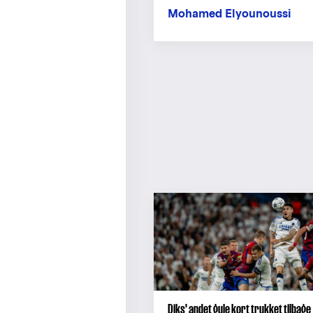
Mohamed Elyounoussi
Diks' andet gule kort trukket tilbage