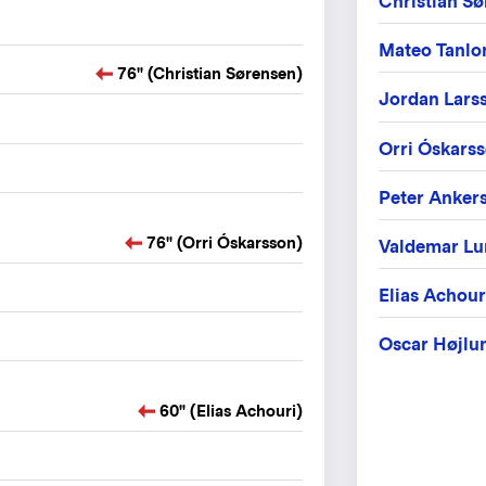
Christian S
Mateo Tanlo
76" (Christian Sørensen)
Jordan Lars
Orri Óskars
Peter Anker
76" (Orri Óskarsson)
Valdemar Lu
Elias Achour
Oscar Højlu
60" (Elias Achouri)