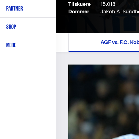
Tilskuere
15.018
PARTNER
Dommer
Jakob A. Sundb
SHOP
AGF vs. F.C. K
MERE