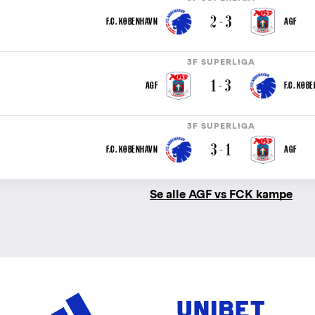
2 - 3
F.C. KØBENHAVN
AGF
3F SUPERLIGA
1 - 3
AGF
F.C. KØB
3F SUPERLIGA
3 - 1
F.C. KØBENHAVN
AGF
Se alle AGF vs FCK kampe