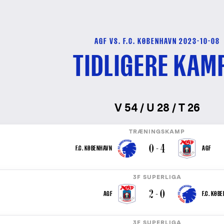
AGF VS. F.C. KØBENHAVN 2023-10-08
TIDLIGERE KAM
V 54 / U 28 / T 26
TRÆNINGSKAMP
0 - 4
F.C. KØBENHAVN
AGF
3F SUPERLIGA
2 - 0
AGF
F.C. KØB
3F SUPERLIGA