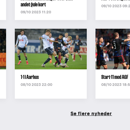
andet gule kort
09/10 2023 09:
09/10 2023 11:20
1-1 i Aarhus
Start-11 mod AGF
08/10 2023 22:00
08/10 2023 18:
Se flere nyheder