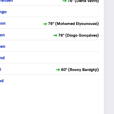
ørensen
76" (Denis Vavro)
ngo
son
76" (Mohamed Elyounoussi)
son
76" (Diogo Gonçalves)
sen
nd
i
60" (Roony Bardghji)
nd