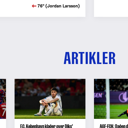
76" (Jordan Larsson)
ARTIKLER
F.C. København klager over Diks'
AGF-FCK: Dagen 