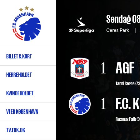
Gå
til
Søndag 08
hovedindhold
Ceres Park
|
BILLET & KORT
Primær
1
AGF
navigation
HERREHOLDET
Janni Serra (73
KVINDEHOLDET
1
F.C.
VI ER KØBENHAVN
Rasmus Falk
(9
TV.FCK.DK