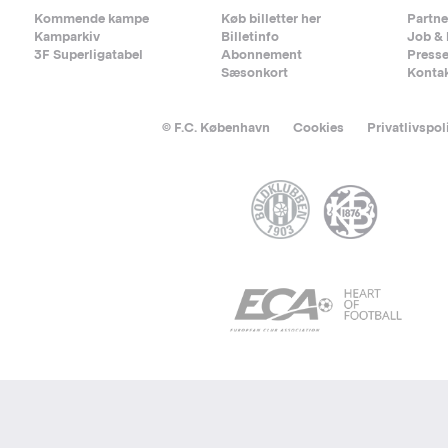
Kommende kampe
Køb billetter her
Partne
Kamparkiv
Billetinfo
Job & 
3F Superligatabel
Abonnement
Press
Sæsonkort
Konta
© F.C. København
Cookies
Privatlivspol