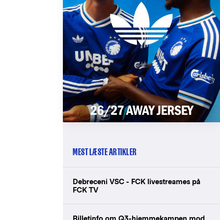
MEST LÆSTE ARTIKLER
Debreceni VSC - FCK livestreames på
FCK TV
Billetinfo om Q3-hjemmekampen mod