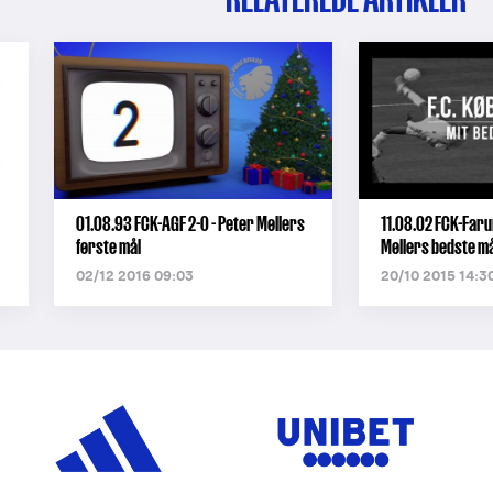
01.08.93 FCK-AGF 2-0 - Peter Møllers
11.08.02 FCK-Farum
første mål
Møllers bedste må
02/12 2016 09:03
20/10 2015 14:3