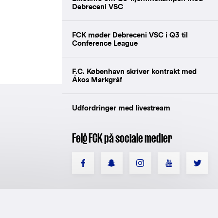
Debreceni VSC
FCK møder Debreceni VSC i Q3 til
Conference League
F.C. København skriver kontrakt med
Ákos Markgráf
Udfordringer med livestream
Følg FCK på sociale medier