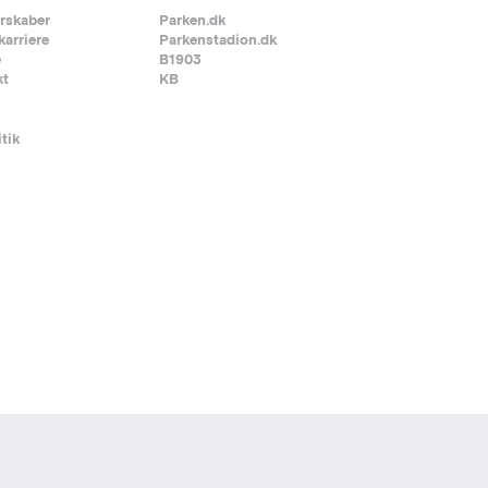
rskaber
Parken.dk
karriere
Parkenstadion.dk
e
B1903
kt
KB
itik