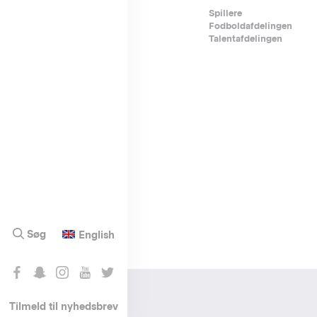
Footer-
Spillere
Fodboldafdelingen
menu
Talentafdelingen
Søg
English
Tilmeld til nyhedsbrev