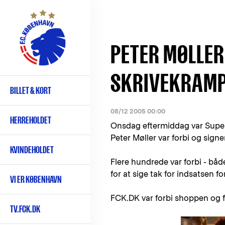
Gå
til
hovedindhold
PETER MØLLER
SKRIVEKRAM
BILLET & KORT
Primær
navigation
08/12 2005 00:00
HERREHOLDET
Onsdag eftermiddag var Super
Peter Møller var forbi og signe
KVINDEHOLDET
Flere hundrede var forbi - både
for at sige tak for indsatsen f
VI ER KØBENHAVN
FCK.DK var forbi shoppen og fi
TV.FCK.DK