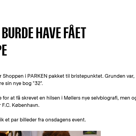
 BURDE HAVE FÅET
PE
 Shoppen i PARKEN pakket til bristepunktet. Grunden var, 
re sin nye bog "32".
 for at få skrevet en hilsen i Møllers nye selvbiografi, men 
or F.C. København.
k et par billeder fra onsdagens event.