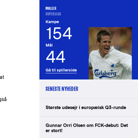
MØLLER
SUPERLIGA
Kampe
154
Mål
44
Gå til spillerside
at
SENESTE NYHEDER
også
Største udesejr i europæisk Q3-runde
Gunnar Orri Olsen om FCK-debut: Det
er stort!