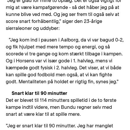
”Jeg er glad for mine to oplæg. Det er også vigtigt for
mig at være kampafgørende - så det håber jeg på at
kunne blive ved med. Og jeg ser frem til også selv at
score snart forhåbentlig,” siger den 23-årige
sierraleoner og uddyber:
”Jeg kom ind i pausen i Aalborg, da vi var bagud 0-2,
og fik hjulpet med mere tempo og energi, og så
scorede vi tre gange og kom stærkt tilbage i kampen.
Og i Horsens var vi især gode i 1. halvleg, mens vi
kæmpede godt fysisk i 2. halvleg. Det viser, at vi både
kan spille god fodbold men også, at vi kan fighte
godt. Mentaliteten på holdet er rigtig fin, synes jeg.”
Snart klar til 90 minutter
Det er blevet til 114 minutters spilletid i de to første
kampe indtil videre, men Bundu regner selv med
snart at være klar til at spille mere.
”Jeg er snart klar til 90 minutter. Jeg har manglet