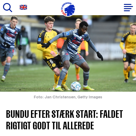
Gå
til
Primær
hovedindhold
navigation
Foto: Jan Christensen, Getty Images
BUNDU EFTER STÆRK START: FALDET
RIGTIGT GODT TIL ALLEREDE