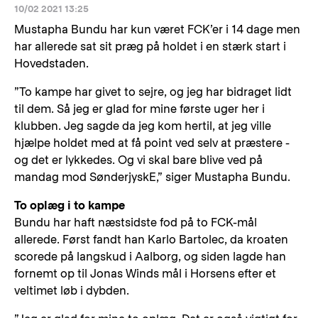
10/02 2021 13:25
Mustapha Bundu har kun været FCK’er i 14 dage men
har allerede sat sit præg på holdet i en stærk start i
Hovedstaden.
”To kampe har givet to sejre, og jeg har bidraget lidt
til dem. Så jeg er glad for mine første uger her i
klubben. Jeg sagde da jeg kom hertil, at jeg ville
hjælpe holdet med at få point ved selv at præstere -
og det er lykkedes. Og vi skal bare blive ved på
mandag mod SønderjyskE,” siger Mustapha Bundu.
To oplæg i to kampe
Bundu har haft næstsidste fod på to FCK-mål
allerede. Først fandt han Karlo Bartolec, da kroaten
scorede på langskud i Aalborg, og siden lagde han
fornemt op til Jonas Winds mål i Horsens efter et
veltimet løb i dybden.