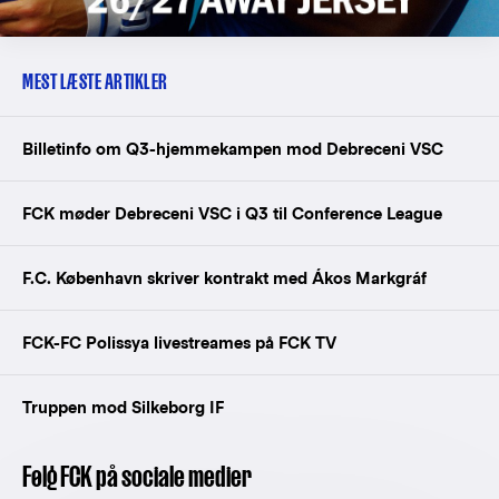
MEST LÆSTE ARTIKLER
Billetinfo om Q3-hjemmekampen mod Debreceni VSC
FCK møder Debreceni VSC i Q3 til Conference League
F.C. København skriver kontrakt med Ákos Markgráf
FCK-FC Polissya livestreames på FCK TV
Truppen mod Silkeborg IF
Følg FCK på sociale medier