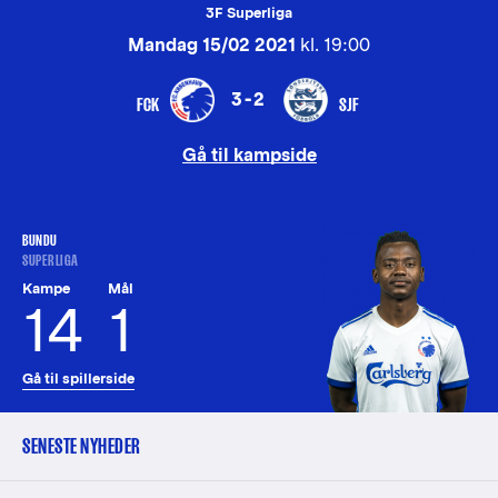
3F Superliga
Mandag 15/02 2021
kl. 19:00
3-2
FCK
SJF
Gå til kampside
BUNDU
SUPERLIGA
Kampe
Mål
14
1
Gå til spillerside
SENESTE NYHEDER