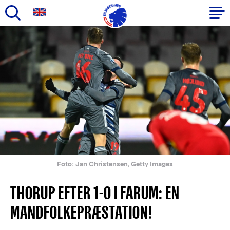
Gå
til
Primær
hovedindhold
navigation
Foto: Jan Christensen, Getty Images
THORUP EFTER 1-0 I FARUM: EN
MANDFOLKEPRÆSTATION!