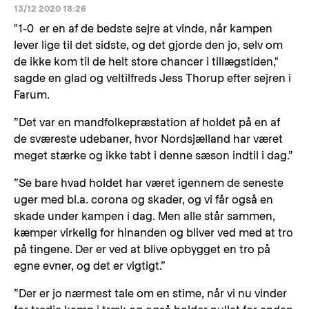
13/12 2020 18:26
"1-0 er en af de bedste sejre at vinde, når kampen
lever lige til det sidste, og det gjorde den jo, selv om
de ikke kom til de helt store chancer i tillægstiden,"
sagde en glad og veltilfreds Jess Thorup efter sejren i
Farum.
”Det var en mandfolkepræstation af holdet på en af
de sværeste udebaner, hvor Nordsjælland har været
meget stærke og ikke tabt i denne sæson indtil i dag.”
”Se bare hvad holdet har været igennem de seneste
uger med bl.a. corona og skader, og vi får også en
skade under kampen i dag. Men alle står sammen,
kæmper virkelig for hinanden og bliver ved med at tro
på tingene. Der er ved at blive opbygget en tro på
egne evner, og det er vigtigt.”
”Der er jo nærmest tale om en stime, når vi nu vinder