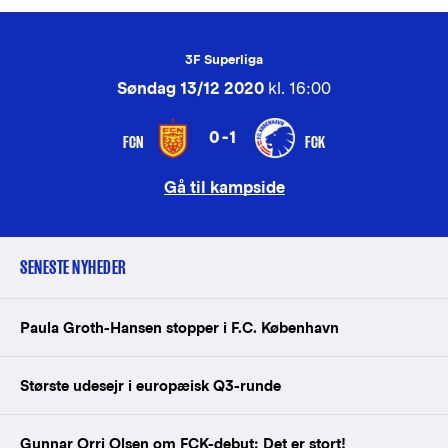
3F Superliga
Søndag 13/12 2020
kl. 16:00
0-1
FCN
FCK
Gå til kampside
SENESTE NYHEDER
Paula Groth-Hansen stopper i F.C. København
Største udesejr i europæisk Q3-runde
Gunnar Orri Olsen om FCK-debut: Det er stort!