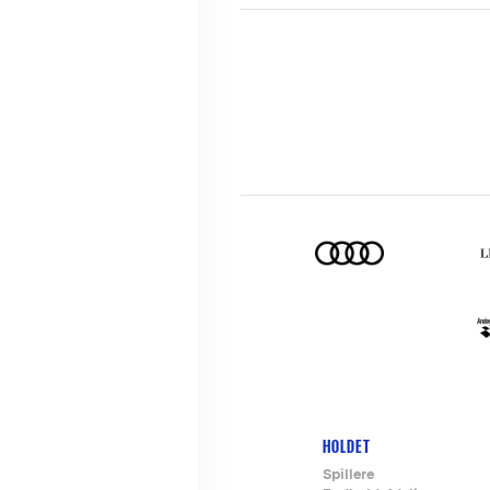
HOLDET
Footer-
Spillere