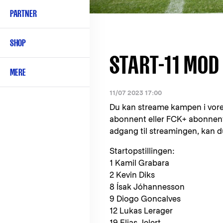
PARTNER
SHOP
START-11 MOD
MERE
11/07 2023 17:00
Du kan streame kampen i vore
abonnent eller FCK+ abonnent 
adgang til streamingen, kan 
Startopstillingen:
1 Kamil Grabara
2 Kevin Diks
8 Ísak Jóhannesson
9 Diogo Goncalves
12 Lukas Lerager
19 Elias Jelert