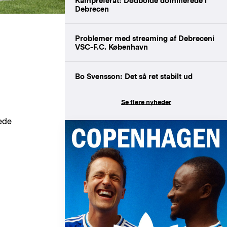
Kampreferat: Dødbolde dominerede i
Debrecen
Problemer med streaming af Debreceni
VSC-F.C. København
Bo Svensson: Det så ret stabilt ud
Se flere nyheder
ede