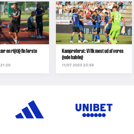
ær en rigtig fin første
Kampreferat: Vi fik mest ud af vores
gode halvleg
 21:20
11/07 2023 23:55