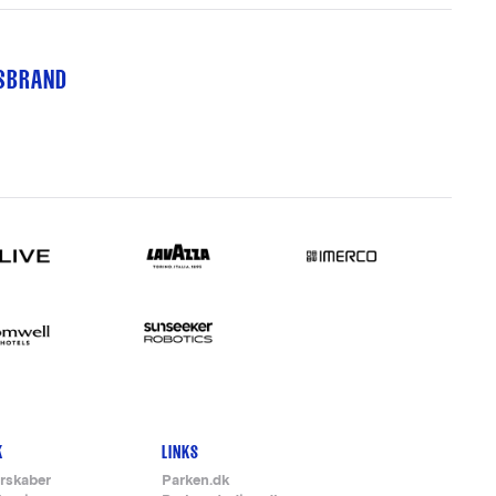
TSBRAND
K
LINKS
rskaber
Parken.dk