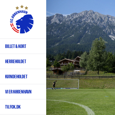
Gå
til
hovedindhold
BILLET & KORT
Primær
navigation
HERREHOLDET
KVINDEHOLDET
VI ER KØBENHAVN
TV.FCK.DK