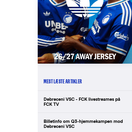
MEST LÆSTE ARTIKLER
Debreceni VSC - FCK livestreames på
FCK TV
Billetinfo om Q3-hjemmekampen mod
Debreceni VSC