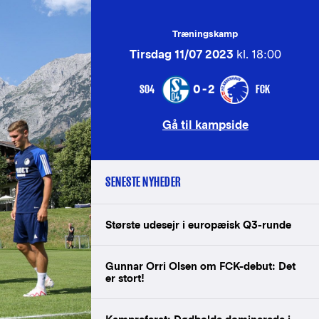
Træningskamp
Tirsdag 11/07 2023
kl. 18:00
S04
FCK
0-2
Gå til kampside
SENESTE NYHEDER
Største udesejr i europæisk Q3-runde
Gunnar Orri Olsen om FCK-debut: Det
er stort!