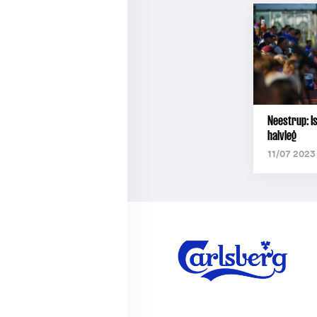
Neestrup: Is
halvleg
11/07 2023