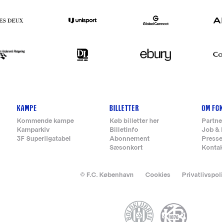
KAMPE
BILLETTER
OM FC
Kommende kampe
Køb billetter her
Partne
Kamparkiv
Billetinfo
Job & 
3F Superligatabel
Abonnement
Press
Sæsonkort
Konta
© F.C. København
Cookies
Privatlivspol