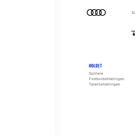
HOLDET
Footer-
Spillere
Fodboldafdelingen
menu
Talentafdelingen