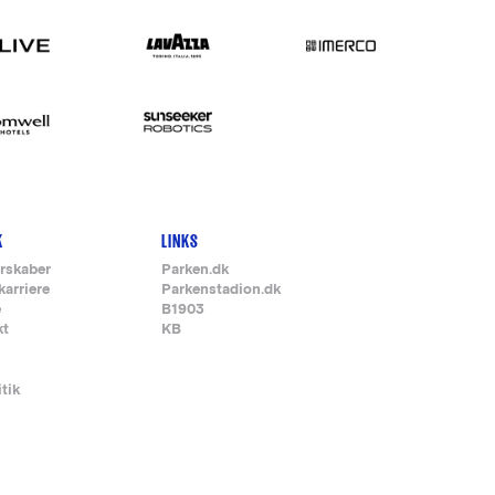
K
LINKS
rskaber
Parken.dk
karriere
Parkenstadion.dk
e
B1903
kt
KB
itik