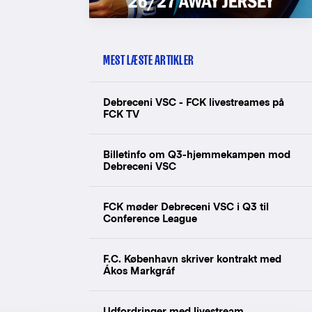
MEST LÆSTE ARTIKLER
Debreceni VSC - FCK livestreames på
FCK TV
Billetinfo om Q3-hjemmekampen mod
Debreceni VSC
FCK møder Debreceni VSC i Q3 til
Conference League
F.C. København skriver kontrakt med
Ákos Markgráf
Udfordringer med livestream