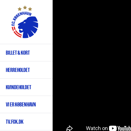
Gå
til
hovedindhold
BILLET & KORT
Primær
navigation
HERREHOLDET
KVINDEHOLDET
VI ER KØBENHAVN
TV.FCK.DK