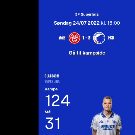
3F Superliga
Søndag 24/07 2022
kl. 18:00
AaB
FCK
1-3
Gå til kampside
CLAESSON
SUPERLIGA
Kampe
124
Mål
31