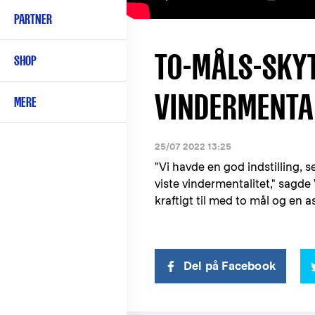
PARTNER
TO-MÅLS-SKYT
SHOP
VINDERMENTA
MERE
25/07 2022 13:25
"Vi havde en god indstilling, 
viste vindermentalitet," sagde
kraftigt til med to mål og en as
Del på Facebook