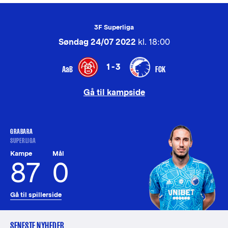
3F Superliga
Søndag 24/07 2022
kl. 18:00
1-3
AaB
FCK
Gå til kampside
GRABARA
SUPERLIGA
Kampe
Mål
87
0
Gå til spillerside
SENESTE NYHEDER