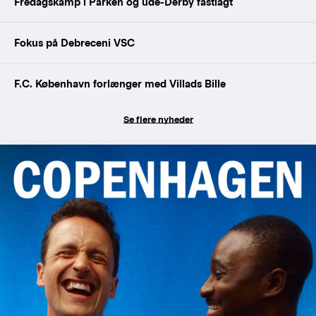
Fredagskamp i Parken og ude-Derby fastlagt
Fokus på Debreceni VSC
F.C. København forlænger med Villads Bille
Se flere nyheder