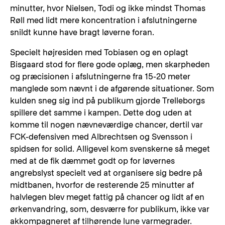
minutter, hvor Nielsen, Todi og ikke mindst Thomas
Røll med lidt mere koncentration i afslutningerne
snildt kunne have bragt løverne foran.
Specielt højresiden med Tobiasen og en oplagt
Bisgaard stod for flere gode oplæg, men skarpheden
og præcisionen i afslutningerne fra 15-20 meter
manglede som nævnt i de afgørende situationer. Som
kulden sneg sig ind på publikum gjorde Trelleborgs
spillere det samme i kampen. Dette dog uden at
komme til nogen nævneværdige chancer, dertil var
FCK-defensiven med Albrechtsen og Svensson i
spidsen for solid. Alligevel kom svenskerne så meget
med at de fik dæmmet godt op for løvernes
angrebslyst specielt ved at organisere sig bedre på
midtbanen, hvorfor de resterende 25 minutter af
halvlegen blev meget fattig på chancer og lidt af en
ørkenvandring, som, desværre for publikum, ikke var
akkompagneret af tilhørende lune varmegrader.