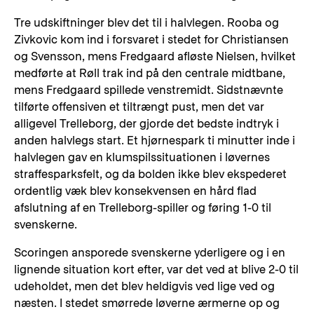
Tre udskiftninger blev det til i halvlegen. Rooba og
Zivkovic kom ind i forsvaret i stedet for Christiansen
og Svensson, mens Fredgaard afløste Nielsen, hvilket
medførte at Røll trak ind på den centrale midtbane,
mens Fredgaard spillede venstremidt. Sidstnævnte
tilførte offensiven et tiltrængt pust, men det var
alligevel Trelleborg, der gjorde det bedste indtryk i
anden halvlegs start. Et hjørnespark ti minutter inde i
halvlegen gav en klumspilssituationen i løvernes
straffesparksfelt, og da bolden ikke blev ekspederet
ordentlig væk blev konsekvensen en hård flad
afslutning af en Trelleborg-spiller og føring 1-0 til
svenskerne.
Scoringen ansporede svenskerne yderligere og i en
lignende situation kort efter, var det ved at blive 2-0 til
udeholdet, men det blev heldigvis ved lige ved og
næsten. I stedet smørrede løverne ærmerne op og