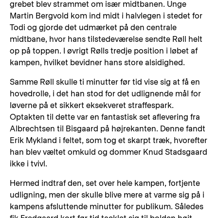
grebet blev strammet om især midtbanen. Unge
Martin Bergvold kom ind midt i halvlegen i stedet for
Todi og gjorde det udmærket på den centrale
midtbane, hvor hans tilstedeværelse sendte Røll helt
op på toppen. I øvrigt Rølls tredje position i løbet af
kampen, hvilket bevidner hans store alsidighed.
Samme Røll skulle ti minutter før tid vise sig at få en
hovedrolle, i det han stod for det udlignende mål for
løverne på et sikkert eksekveret straffespark.
Optakten til dette var en fantastisk set aflevering fra
Albrechtsen til Bisgaard på højrekanten. Denne fandt
Erik Mykland i feltet, som tog et skarpt træk, hvorefter
han blev væltet omkuld og dommer Knud Stadsgaard
ikke i tvivl.
Hermed indtraf den, set over hele kampen, fortjente
udligning, men der skulle blive mere at varme sig på i
kampens afsluttende minutter for publikum. Således