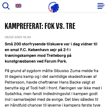
Gå
til
Primær
KAMPREFERAT: FCK VS. TRE
hovedindhold
navigation
05/03 2003 18:00
Små 200 storfrysende tilskuere var i dag vidner til
en smal F.C. København sejr på 2-1 i
træningskampen mod Trelleborg på
kunstgræsbanen ved Farum Park.
På grund af sygdom måtte Sibusiso Zuma melde fra
til dagens kamp og i det samtidige skadesfravær af
Pettersson, havde cheftræner Hans Backe valgt at
benytte sig af Todi helt i front. Færingen var ikke med i
Sydafrika, men fandt indledningsvist i kampen godt
ind i samarbejdet med de øvrige. Det blev således til
en håndfuld chancer til løverne i kampens første tyve