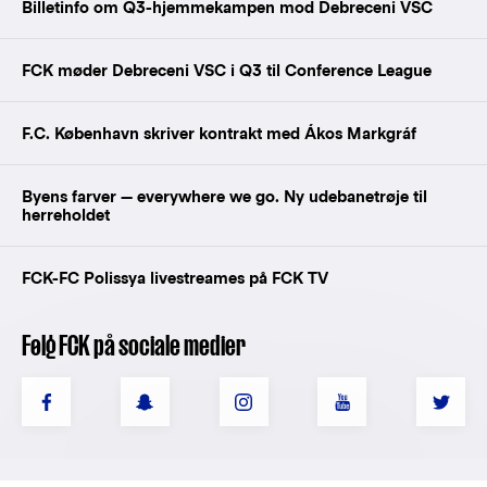
Billetinfo om Q3-hjemmekampen mod Debreceni VSC
FCK møder Debreceni VSC i Q3 til Conference League
F.C. København skriver kontrakt med Ákos Markgráf
Byens farver — everywhere we go. Ny udebanetrøje til
herreholdet
FCK-FC Polissya livestreames på FCK TV
Følg FCK på sociale medier