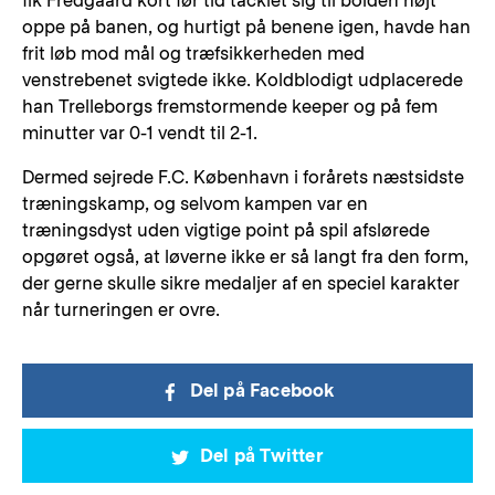
fik Fredgaard kort før tid tacklet sig til bolden højt
oppe på banen, og hurtigt på benene igen, havde han
frit løb mod mål og træfsikkerheden med
venstrebenet svigtede ikke. Koldblodigt udplacerede
han Trelleborgs fremstormende keeper og på fem
minutter var 0-1 vendt til 2-1.
Dermed sejrede F.C. København i forårets næstsidste
træningskamp, og selvom kampen var en
træningsdyst uden vigtige point på spil afslørede
opgøret også, at løverne ikke er så langt fra den form,
der gerne skulle sikre medaljer af en speciel karakter
når turneringen er ovre.
Del på Facebook
Del på Twitter