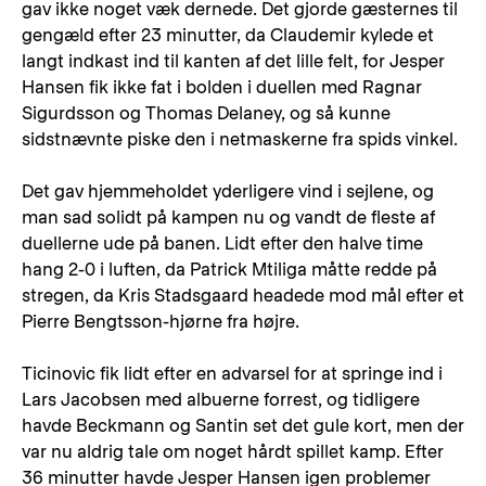
gav ikke noget væk dernede. Det gjorde gæsternes til
gengæld efter 23 minutter, da Claudemir kylede et
langt indkast ind til kanten af det lille felt, for Jesper
Hansen fik ikke fat i bolden i duellen med Ragnar
Sigurdsson og Thomas Delaney, og så kunne
sidstnævnte piske den i netmaskerne fra spids vinkel.
Det gav hjemmeholdet yderligere vind i sejlene, og
man sad solidt på kampen nu og vandt de fleste af
duellerne ude på banen. Lidt efter den halve time
hang 2-0 i luften, da Patrick Mtiliga måtte redde på
stregen, da Kris Stadsgaard headede mod mål efter et
Pierre Bengtsson-hjørne fra højre.
Ticinovic fik lidt efter en advarsel for at springe ind i
Lars Jacobsen med albuerne forrest, og tidligere
havde Beckmann og Santin set det gule kort, men der
var nu aldrig tale om noget hårdt spillet kamp. Efter
36 minutter havde Jesper Hansen igen problemer