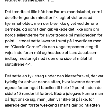
reddet et straffespark i år...
Det tændte et lille håb hos Farum-mandskabet, som i
de efterfølgende minutter fik lagt et vist pres på
hjemmeholdet, men der blev ikke givet ved dørene
dernede, og som tiden gik virkede det ikke som om
nordsjællænderne for alvor troede på muligheden for
point. I stedet satte løverne trumf på i overtiden med
en ”Classic Corner”, da den unge topscorer steg til
vejrs inde foran mål og headede et Lars Jacobsen-
indlæg mesterligt ned i den ene side af målet til
slutcifrene 4-1.
Det satte en tyk streg under den klasseforskel, der var
tydelig for enhver denne aften, hvor løverne dermed
øgede forspringet i tabellen til hele 12 point inden de
sidste 13 runder til foråret. Bedre julegave kunne man
dårligt ønske sig, men julen var ikke til påske, for
allerede den første weekend i marts går pointjagten