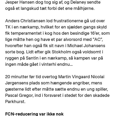
Jesper Hansen dog tog sig af, og Delaney sendte
også et langskud tæt forbi det ene målhjørne.
Anders Christiansen lod frustrationerne gå ud over
TK i en nærkamp, hvilket for en sjælden gangs skyld
fik temperamentet i kog hos den besindige 16’er, som
lige måtte hen og have et par alvorsord med ”AC”,
hvorefter han også fik sit navn i Michael Johansens
sorte bog. Lidt efter gik Stokholm også voldsomt i
ryggen på Santin i en nærkamp, så kampen var på
ingen måde gået i vinterhi endnu…
20 minutter før tid overtog Martin Vingaard Nicolai
Jørgensens plads som hængende angriber, mens
gæsterne lidt efter måtte sætte endnu en ung spiller,
Pascal Gregor, ind i forsvaret i stedet for den skadede
Parkhurst.
FCN-reducering var ikke nok