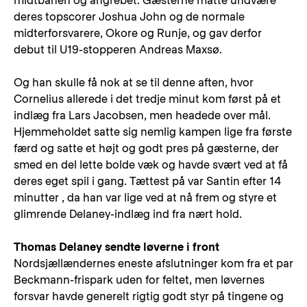
midtbanen og angrebet. Gæsterne måtte undvære
deres topscorer Joshua John og de normale
midterforsvarere, Okore og Runje, og gav derfor
debut til U19-stopperen Andreas Maxsø.
Og han skulle få nok at se til denne aften, hvor
Cornelius allerede i det tredje minut kom først på et
indlæg fra Lars Jacobsen, men headede over mål.
Hjemmeholdet satte sig nemlig kampen lige fra første
færd og satte et højt og godt pres på gæsterne, der
smed en del lette bolde væk og havde svært ved at få
deres eget spil i gang. Tættest på var Santin efter 14
minutter , da han var lige ved at nå frem og styre et
glimrende Delaney-indlæg ind fra nært hold.
Thomas Delaney sendte løverne i front
Nordsjællændernes eneste afslutninger kom fra et par
Beckmann-frispark uden for feltet, men løvernes
forsvar havde generelt rigtig godt styr på tingene og