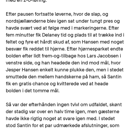
med en 2-0-føring.
Efter pausen fortsatte løverne, hvor de slap, og
nordsjællænderne blev igen sat under tungt pres og
havde svært ved at følge med i markeringerne. Efter
fem minutter fik Delaney tid og plads til at trække ind i
feltet og fyre et hårdt skud af, som Hansen med noget
besvær fik reddet til hjørne. Efter hjørnesparket endte
bolden efter lidt frem-og-tilbage hos Lars Jacobsen i
venstre side, og han headede den ind mod mål, hvor
Jesper Hansen enkelt kunne plukke den, men i stedet
smuttede den mellem handskerne på ham, så Santin
fik en gratis chance og kvitterede ved at heade
bolden i det tomme mål.
Så var der efterhånden ingen tvivl om udfaldet, skønt
der stadig var over en halv time igen, men gæsterne
havde ikke rigtig noget at svare igen med. I stedet
stod Santin for et par udmærkede afslutninger, som