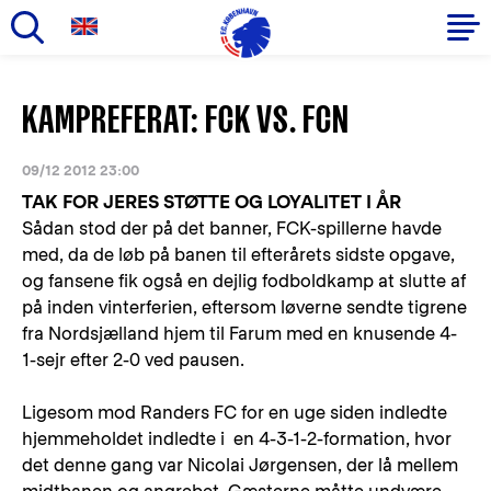
Gå
til
Primær
KAMPREFERAT: FCK VS. FCN
hovedindhold
navigation
09/12 2012 23:00
TAK FOR JERES STØTTE OG LOYALITET I ÅR
Sådan stod der på det banner, FCK-spillerne havde
med, da de løb på banen til efterårets sidste opgave,
og fansene fik også en dejlig fodboldkamp at slutte af
på inden vinterferien, eftersom løverne sendte tigrene
fra Nordsjælland hjem til Farum med en knusende 4-
1-sejr efter 2-0 ved pausen.
Ligesom mod Randers FC for en uge siden indledte
hjemmeholdet indledte i en 4-3-1-2-formation, hvor
det denne gang var Nicolai Jørgensen, der lå mellem