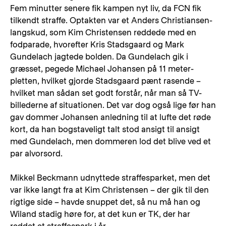
Fem minutter senere fik kampen nyt liv, da FCN fik
tilkendt straffe. Optakten var et Anders Christiansen-
langskud, som Kim Christensen reddede med en
fodparade, hvorefter Kris Stadsgaard og Mark
Gundelach jagtede bolden. Da Gundelach gik i
græsset, pegede Michael Johansen på 11 meter-
pletten, hvilket gjorde Stadsgaard pænt rasende –
hvilket man sådan set godt forstår, når man så TV-
billederne af situationen. Det var dog også lige før han
gav dommer Johansen anledning til at lufte det røde
kort, da han bogstaveligt talt stod ansigt til ansigt
med Gundelach, men dommeren lod det blive ved et
par alvorsord.
Mikkel Beckmann udnyttede straffesparket, men det
var ikke langt fra at Kim Christensen – der gik til den
rigtige side – havde snuppet det, så nu må han og
Wiland stadig høre for, at det kun er TK, der har