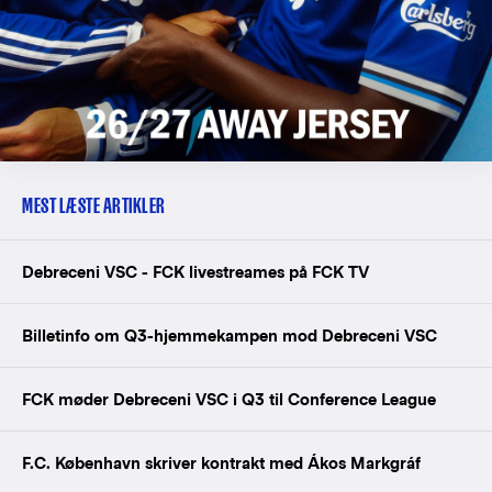
MEST LÆSTE ARTIKLER
Debreceni VSC - FCK livestreames på FCK TV
Billetinfo om Q3-hjemmekampen mod Debreceni VSC
FCK møder Debreceni VSC i Q3 til Conference League
F.C. København skriver kontrakt med Ákos Markgráf