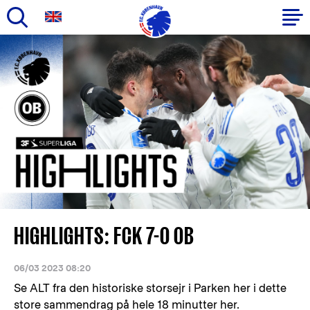
Gå
til
Primær
hovedindhold
navigation
HIGHLIGHTS: FCK 7-0 OB
06/03 2023 08:20
Se ALT fra den historiske storsejr i Parken her i dette
store sammendrag på hele 18 minutter her.