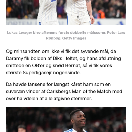
Lukas Lerager blev aftenens første dobbelte målscorer. Foto: Lars
Rønbøg, Getty Images
Og minsandten om ikke vi fik det syvende mål, da
Daramy fik bolden af Diks i feltet, og hans afslutning
snittede en OB’er og snød Bernat, så vi fik vores
største Superligasejr nogensinde.
Da havde fansene for længst kåret ham som en
suveræn vinder af Carlsbergs Man of the Match med
over halvdelen af alle afgivne stemmer.