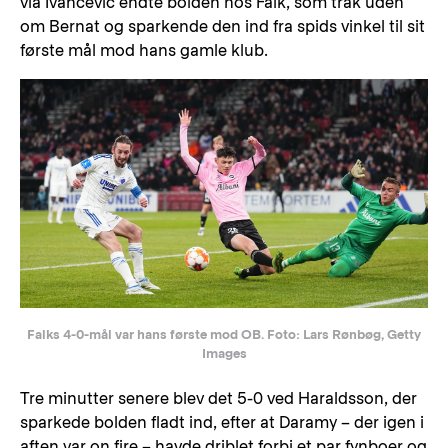
via Ivančević endte bolden hos Falk, som trak uden
om Bernat og sparkende den ind fra spids vinkel til sit
første mål mod hans gamle klub.
Falks 4-0-mål var hans første mod OB. Foto: Lars Rønbøg, Getty
Images
Tre minutter senere blev det 5-0 ved Haraldsson, der
sparkede bolden fladt ind, efter at Daramy – der igen i
aften var on fire – havde driblet forbi et par fynboer og