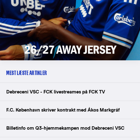
MEST LÆSTE ARTIKLER
Debreceni VSC - FCK livestreames på FCK TV
F.C. København skriver kontrakt med Ákos Markgráf
Billetinfo om Q3-hjemmekampen mod Debreceni VSC