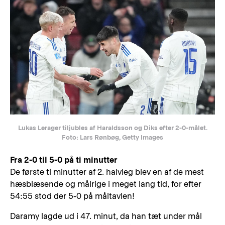
Lukas Lerager tiljubles af Haraldsson og Diks efter 2-0-målet.
Foto: Lars Rønbøg, Getty Images
Fra 2-0 til 5-0 på ti minutter
De første ti minutter af 2. halvleg blev en af de mest
hæsblæsende og målrige i meget lang tid, for efter
54:55 stod der 5-0 på måltavlen!
Daramy lagde ud i 47. minut, da han tæt under mål