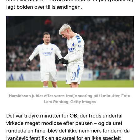
lagt bolden over til islændingen.
Haraldsson jubler efter vores tredje scoring på ti minutter. Foto:
Lars Rønbøg, Getty Images
Det var ti dyre minutter for OB, der trods undertal
virkede meget modløse efter pausen – og da uret
rundede en time, blev det ikke nemmere for dem, da
Ivančević først fik en advarsel for en ikke specielt