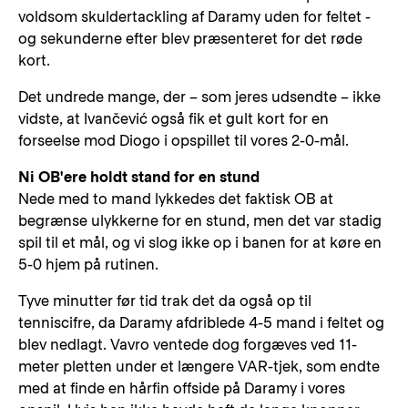
voldsom skuldertackling af Daramy uden for feltet -
og sekunderne efter blev præsenteret for det røde
kort.
Det undrede mange, der – som jeres udsendte – ikke
vidste, at Ivančević også fik et gult kort for en
forseelse mod Diogo i opspillet til vores 2-0-mål.
Ni OB'ere holdt stand for en stund
Nede med to mand lykkedes det faktisk OB at
begrænse ulykkerne for en stund, men det var stadig
spil til et mål, og vi slog ikke op i banen for at køre en
5-0 hjem på rutinen.
Tyve minutter før tid trak det da også op til
tenniscifre, da Daramy afdriblede 4-5 mand i feltet og
blev nedlagt. Vavro ventede dog forgæves ved 11-
meter pletten under et længere VAR-tjek, som endte
med at finde en hårfin offside på Daramy i vores