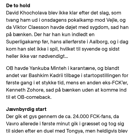
De to hold
David Khocholava blev ikke klar efter det slag, som
tvang ham ud i onsdagens pokalkamp mod Vejle, og
da Viktor Claesson havde døjet med sygdom, sad han
på bænken. Der har han kun indledt en
Superligakamp før, hans allerførste i Aalborg, og i dag
kom han slet ikke i spil, hvilket til syvende og sidst
heller ikke var nødvendigt…
OB havde Yankuba Minteh i karantæne, og blandt
andet var Bashkim Kadrii tilbage i startopstillingen for
første gang i et stykke tid, mens en anden eks-FCK’er,
Kenneth Zohore, sad på bænken uden at komme ind
til et OB-comeback.
Jævnbyrdig start
Der gik et gys gennem de ca. 24.000 FCK-fans, da
Vavro allerede i første minut gik i græsset og tog sig
til siden efter en duel med Tongya, men heldigvis blev