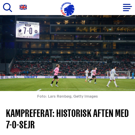
Gå
til
Primær
hovedindhold
navigation
Foto: Lars Rønbøg, Getty Images
KAMPREFERAT: HISTORISK AFTEN MED
7-0-SEJR