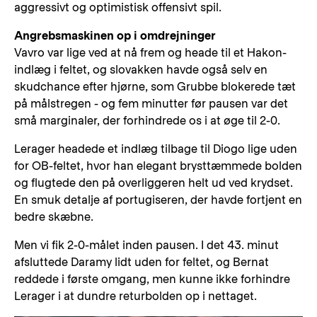
aggressivt og optimistisk offensivt spil.
Angrebsmaskinen op i omdrejninger
Vavro var lige ved at nå frem og heade til et Hakon-
indlæg i feltet, og slovakken havde også selv en
skudchance efter hjørne, som Grubbe blokerede tæt
på målstregen - og fem minutter før pausen var det
små marginaler, der forhindrede os i at øge til 2-0.
Lerager headede et indlæg tilbage til Diogo lige uden
for OB-feltet, hvor han elegant brysttæmmede bolden
og flugtede den på overliggeren helt ud ved krydset.
En smuk detalje af portugiseren, der havde fortjent en
bedre skæbne.
Men vi fik 2-0-målet inden pausen. I det 43. minut
afsluttede Daramy lidt uden for feltet, og Bernat
reddede i første omgang, men kunne ikke forhindre
Lerager i at dundre returbolden op i nettaget.