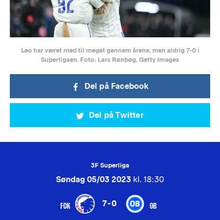
Leo har været med til meget gennem årene, men aldrig 7-0 i
Superligaen. Foto: Lars Rønbøg, Getty Images
Del på Facebook
Del på Twitter
3F Superliga
Søndag 05/03 2023
kl. 18:30
7-0
FCK
OB