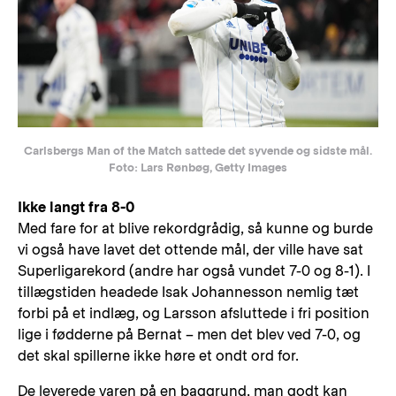
Carlsbergs Man of the Match sattede det syvende og sidste mål.
Foto: Lars Rønbøg, Getty Images
Ikke langt fra 8-0
Med fare for at blive rekordgrådig, så kunne og burde
vi også have lavet det ottende mål, der ville have sat
Superligarekord (andre har også vundet 7-0 og 8-1). I
tillægstiden headede Isak Johannesson nemlig tæt
forbi på et indlæg, og Larsson afsluttede i fri position
lige i fødderne på Bernat – men det blev ved 7-0, og
det skal spillerne ikke høre et ondt ord for.
De leverede varen på en baggrund, man godt kan