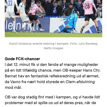
Kamil Grabaras eneste redning i kampen. Foto: Lars Rønbøg,
Getty Images
Gode FCK-chancer
I det 12. minut fik vi den første af mange muligheder
på en lidt tilfældig chance, men OB-keeper Hans Chr.
Bernat hev en fantastisk refleksredning ud af ærmet,
da Vavro fra nært hold styrede en Clem-afslutning
mod mål.
OB var dog stadig fint med i kampen, og vi havde lidt
problemer med at spille os ud af deres pres, når de