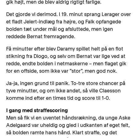
gik højt, men de blev aldrig rigtigt farlige.
Det gjorde vi derimod. I 19. minut sprang Lerager over
et fladt Jelert-indlæg fra højre, og Falk opfangede
bolden tæt under mål og afsluttede, men igen
reddede Bernat fremragende.
Få minutter efter blev Daramy spillet helt på en flot
stikning fra Diogo, og selv om Bernat var lige ved at
redde, endte bolden i netmaskerne – men flaget gik
for en offside, som ikke var ”stor”, men god nok.
Ja-ja, ingen grund til panik. To-tre store chancer på
tyve minutter, og om ikke andet, så ville Claesson
komme ind efter en times tid og score til 1-0.
I gang med straffescoring
Men så fik vi en uventet håndsrækning, da unge Aske
Adelgaard var uheldig og gled i udkanten af eget felt,
så bolden ramte hans hånd. Klart straffe, og det