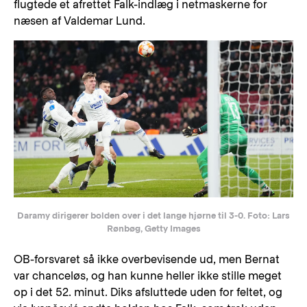
flugtede et afrettet Falk-indlæg i netmaskerne for
næsen af Valdemar Lund.
Daramy dirigerer bolden over i det lange hjørne til 3-0. Foto: Lars
Rønbøg, Getty Images
OB-forsvaret så ikke overbevisende ud, men Bernat
var chanceløs, og han kunne heller ikke stille meget
op i det 52. minut. Diks afsluttede uden for feltet, og