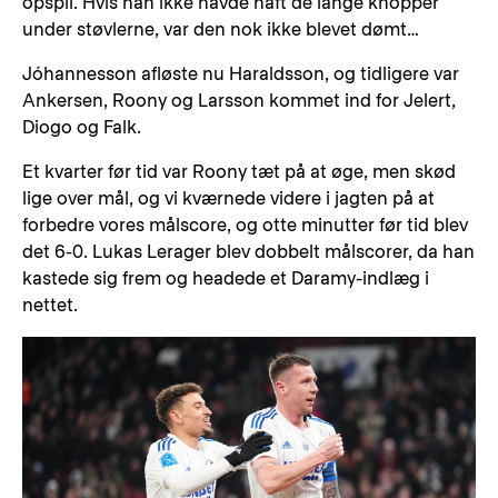
opspil. Hvis han ikke havde haft de lange knopper
under støvlerne, var den nok ikke blevet dømt…
Jóhannesson afløste nu Haraldsson, og tidligere var
Ankersen, Roony og Larsson kommet ind for Jelert,
Diogo og Falk.
Et kvarter før tid var Roony tæt på at øge, men skød
lige over mål, og vi kværnede videre i jagten på at
forbedre vores målscore, og otte minutter før tid blev
det 6-0. Lukas Lerager blev dobbelt målscorer, da han
kastede sig frem og headede et Daramy-indlæg i
nettet.