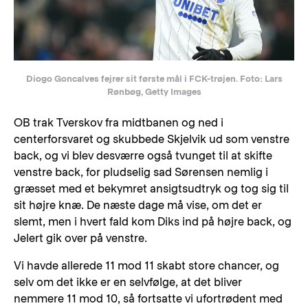
Diogo Goncalves fejrer sit første mål i FCK-trøjen. Foto: Lars
Rønbøg, Getty Images
OB trak Tverskov fra midtbanen og ned i
centerforsvaret og skubbede Skjelvik ud som venstre
back, og vi blev desværre også tvunget til at skifte
venstre back, for pludselig sad Sørensen nemlig i
græsset med et bekymret ansigtsudtryk og tog sig til
sit højre knæ. De næste dage må vise, om det er
slemt, men i hvert fald kom Diks ind på højre back, og
Jelert gik over på venstre.
Vi havde allerede 11 mod 11 skabt store chancer, og
selv om det ikke er en selvfølge, at det bliver
nemmere 11 mod 10, så fortsatte vi ufortrødent med