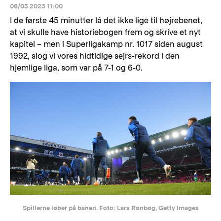
06/03 2023 11:00
I de første 45 minutter lå det ikke lige til højrebenet,
at vi skulle have historiebogen frem og skrive et nyt
kapitel – men i Superligakamp nr. 1017 siden august
1992, slog vi vores hidtidige sejrs-rekord i den
hjemlige liga, som var på 7-1 og 6-0.
Spillerne løber på banen. Foto: Lars Rønbøg, Getty Images