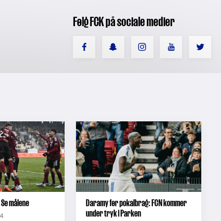
Følg FCK på sociale medier
 Se målene
Daramy før pokalbrag: FCN kommer
under tryk i Parken
4