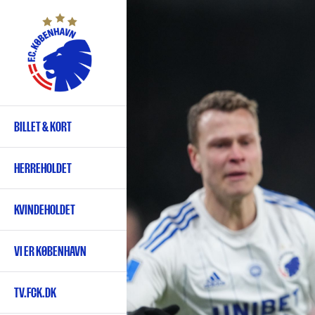
Gå
til
hovedindhold
BILLET & KORT
Primær
navigation
HERREHOLDET
KVINDEHOLDET
VI ER KØBENHAVN
TV.FCK.DK