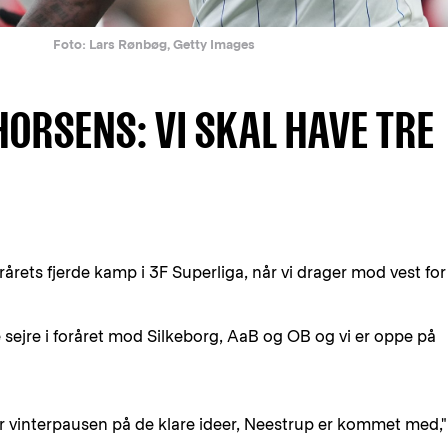
Foto: Lars Rønbøg, Getty Images
ORSENS: VI SKAL HAVE TRE
rets fjerde kamp i 3F Superliga, når vi drager mod vest for
 tre sejre i foråret mod Silkeborg, AaB og OB og vi er oppe på
er vinterpausen på de klare ideer, Neestrup er kommet med,"