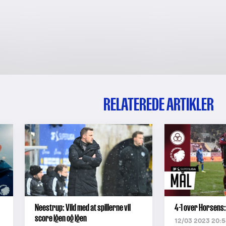
RELATEREDE ARTIKLER
Neestrup: Vild med at spillerne vil
4-1 over Horsens:
score igen og igen
12/03 2023 20:5