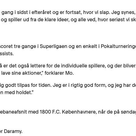
gang i sidst i efteråret og er fortsat, hvor vi slap. Jeg synes,
g spiller ud fra de klare ideer, og alle ved, hvor seriøst vi sk
 scoret tre gange i Superligaen og en enkelt i Pokalturnering
ssists.
 er det også lettere for de individuelle spillere, og der bliver
g lave sine aktioner," forklarer Mo.
ig godt tilpas for tiden. Jeg er i rigtig god form, og jeg har d
en med holdet.”
t udebaneafsnit med 1800 F.C. Københavnere, når de på sønda
er Daramy.