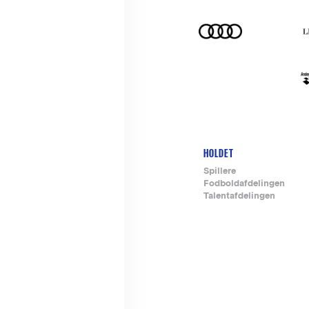
HOLDET
Footer-
Spillere
Fodboldafdelingen
menu
Talentafdelingen