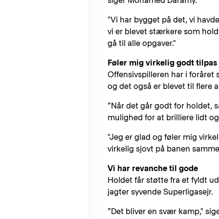
siger Mohamed Daramy.
"Vi har bygget på det, vi havde 
vi er blevet stærkere som hold o
gå til alle opgaver."
Føler mig virkelig godt tilpas
Offensivspilleren har i foråret
og det også er blevet til flere a
”Når det går godt for holdet, så
mulighed for at brilliere lidt o
"Jeg er glad og føler mig virkel
virkelig sjovt på banen samm
Vi har revanche til gode
Holdet får støtte fra et fyld
jagter syvende Superligasejr.
”Det bliver en svær kamp," sig