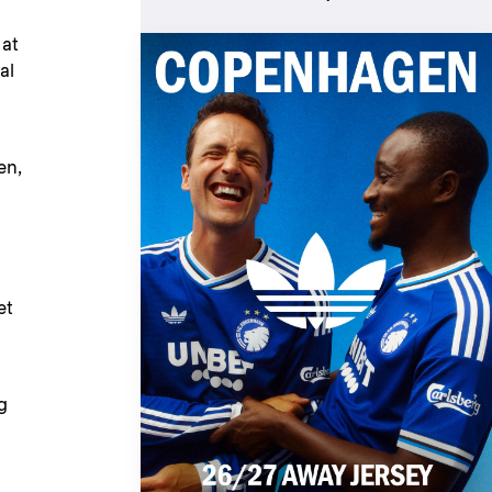
 at
al
en,
et
g