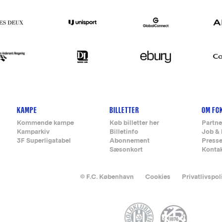
KAMPE
BILLETTER
OM FC
Kommende kampe
Køb billetter her
Partne
Kamparkiv
Billetinfo
Job & 
3F Superligatabel
Abonnement
Press
Sæsonkort
Konta
© F.C. København
Cookies
Privatlivspol