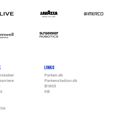
K
LINKS
rskaber
Parken.dk
karriere
Parkenstadion.dk
e
B1903
kt
KB
itik