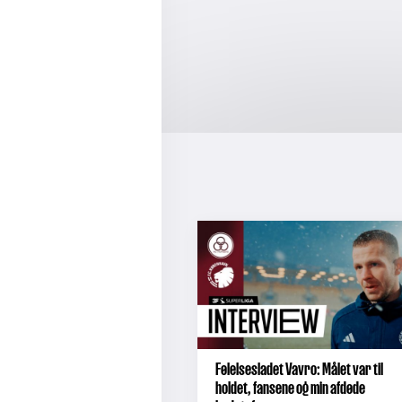
Følelsesladet Vavro: Målet var til
holdet, fansene og min afdøde