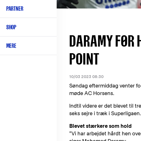
PARTNER
SHOP
DARAMY FØR H
MERE
POINT
10/03 2023 08:30
Søndag eftermiddag venter forå
møde AC Horsens.
Indtil videre er det blevet til
seks sejre i træk i Superligaen.
Blevet stærkere som hold
”Vi har arbejdet hårdt hen ov