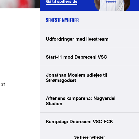
Gå til spillerside
SENESTE NYHEDER
Udfordringer med livestream
Start-11 mod Debreceni VSC
Jonathan Moalem udlejes til
Strømsgodset
 at
Aftenens kamparena: Nagyerdei
Stadion
Kampdag: Debreceni VSC-FCK
Se flere nyheder