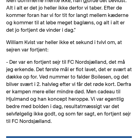
Men dommerne mente ikke, han gjorde det bevidst.
Alt i alt er det jo heller ikke derfor vi taber. Efter de
kommer foran har vi for tit for langt mellem kæderne
og kommer til at løbe meget baglæns, og alt i alt er
det jo fortjent de vinder i dag."
William Kvist var heller ikke et sekund i tvivl om, at
sejren var fortjent:
- Der var en fortjent sejr til FC Nordsjælland, det må
jeg erkende. Det første mål er flot lavet, det er svært at
dække op for. Ved nummer to falder Boilesen, og det
bliver svært i 2. halvleg efter vi får det røde kort. Derfra
er kampen mere eller mindre død. Men cadeau til
Hjulmand og han koncept heroppe. Vi var egentlig
bedre med bolden i dag, resultatmæssigt var det
selvfølgelig ikke godt, og som før sagt, en fortjent sejr
til FC Nordsjælland.