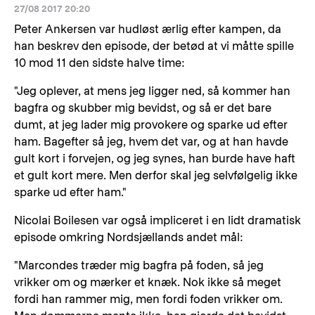
27/08 2017 20:20
Peter Ankersen var hudløst ærlig efter kampen, da
han beskrev den episode, der betød at vi måtte spille
10 mod 11 den sidste halve time:
"Jeg oplever, at mens jeg ligger ned, så kommer han
bagfra og skubber mig bevidst, og så er det bare
dumt, at jeg lader mig provokere og sparke ud efter
ham. Bagefter så jeg, hvem det var, og at han havde
gult kort i forvejen, og jeg synes, han burde have haft
et gult kort mere. Men derfor skal jeg selvfølgelig ikke
sparke ud efter ham."
Nicolai Boilesen var også impliceret i en lidt dramatisk
episode omkring Nordsjællands andet mål:
"Marcondes træder mig bagfra på foden, så jeg
vrikker om og mærker et knæk. Nok ikke så meget
fordi han rammer mig, men fordi foden vrikker om.