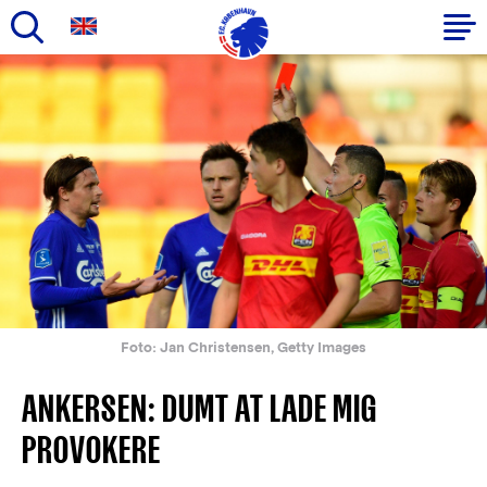
Gå
til
Primær
hovedindhold
navigation
Foto: Jan Christensen, Getty Images
ANKERSEN: DUMT AT LADE MIG
PROVOKERE