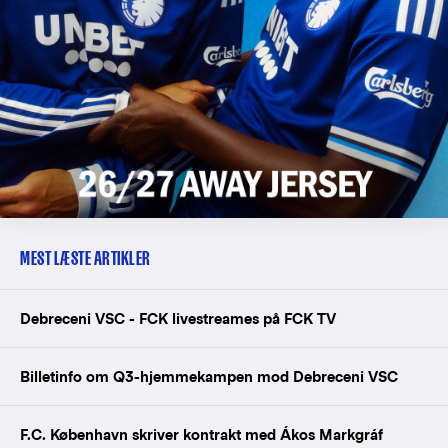
MEST LÆSTE ARTIKLER
Debreceni VSC - FCK livestreames på FCK TV
Billetinfo om Q3-hjemmekampen mod Debreceni VSC
F.C. København skriver kontrakt med Ákos Markgráf